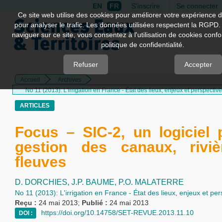
EN
FR
S'inscrire
Se connecter
Quick
Ce site web utilise des cookies pour améliorer votre expérience d
pour analyser le trafic. Les données utilisées respectent la RGPD.
jump
naviguer sur ce site, vous consentez à l'utilisation de cookies con
to
politique de confidentialité.
page
content
Refuser
Accepter
Accueil
Archives
Main
No 11 (2013): L'irrigation en France - État des lieux, enjeux et perspectiv
Navigation
Main
ARTICLES
Content
Sidebar
Focus – SIC-2, un logiciel 
gestion des canaux, riviè
fleuves
D. DORCHIES,
J.P. BAUME,
P.O. MALATERRE
No 11 (2013): L'irrigation en France - État des lieux, enjeux et pe
Reçu :
24 mai 2013;
Publié :
24 mai 2013
https://doi.org/10.14758/SET-REVUE.2013.11.10
DOI :