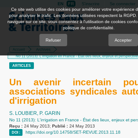
EN
FR
S'inscrire
Se connecter
Quick
Ce site web utilise des cookies pour améliorer votre expérience d
pour analyser le trafic. Les données utilisées respectent la RGPD.
jump
naviguer sur ce site, vous consentez à l'utilisation de cookies con
to
politique de confidentialité.
page
content
Refuser
Accepter
Accueil
Archives
Main
No 11 (2013): L'irrigation en France - État des lieux, enjeux et perspectiv
Navigation
Main
ARTICLES
Content
Sidebar
Un avenir incertain po
associations syndicales aut
d'irrigation
S. LOUBIER,
P. GARIN
No 11 (2013): L'irrigation en France - État des lieux, enjeux et pe
Reçu :
24 May 2013;
Publié :
24 May 2013
https://doi.org/10.14758/SET-REVUE.2013.11.18
DOI :