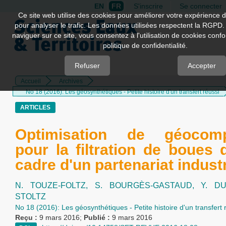
EN
FR
S'inscrire
Se connecter
Quick
Ce site web utilise des cookies pour améliorer votre expérience d
pour analyser le trafic. Les données utilisées respectent la RGPD.
jump
naviguer sur ce site, vous consentez à l'utilisation de cookies con
to
politique de confidentialité.
page
content
Refuser
Accepter
Accueil
Archives
Main
No 18 (2016): Les géosynthétiques - Petite histoire d'un transfert réussi
Navigation
Main
ARTICLES
Content
Sidebar
Optimisation de géocomp
pour la filtration de boues 
cadre d'un partenariat industr
N. TOUZE-FOLTZ,
S. BOURGÈS-GASTAUD,
Y. D
STOLTZ
No 18 (2016): Les géosynthétiques - Petite histoire d'un transfert 
Reçu :
9 mars 2016;
Publié :
9 mars 2016