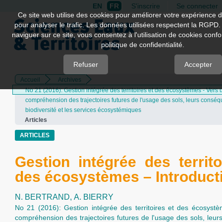
EN
FR
S'inscrire
Se connecter
Quick
Ce site web utilise des cookies pour améliorer votre expérience d
pour analyser le trafic. Les données utilisées respectent la RGPD.
jump
naviguer sur ce site, vous consentez à l'utilisation de cookies con
to
politique de confidentialité.
page
content
Refuser
Accepter
Accueil
Archives
Main
No 21 (2016): Gestion intégrée des territoires et des écosystèmes - Vers 
Navigation
compréhension des trajectoires futures de l'usage des sols, leurs consé
Main
biodiversité et les services écosystémiques
Content
Articles
Sidebar
ARTICLES
Gestion intégrée des territo
des écosystèmes – Introduct
N. BERTRAND,
A. BIERRY
No 21 (2016): Gestion intégrée des territoires et des écosyst
compréhension des trajectoires futures de l'usage des sols, leu