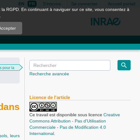
EN
FR
S'inscrire
Se connecter
Accueil portail
nt la RGPD. En continuant à naviguer sur ce site, vous consentez à
.
Accepter
s pour la
Recherche avancée
Licence de l'article
 dans
Ce travail est disponible sous licence
Creative
Commons Attribution - Pas d'Utilisation
Commerciale - Pas de Modification 4.0
International
.
ols, leurs