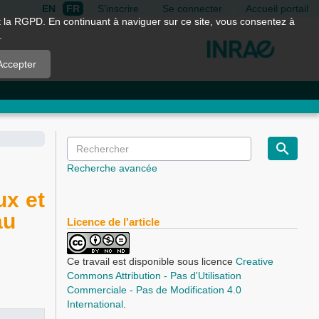
EN
FR
S'inscrire
Se connecter
Accueil portail
nt la RGPD. En continuant à naviguer sur ce site, vous consentez à
.
Accepter
Recherche avancée
ux et
au
Licence de l'article
Ce travail est disponible sous licence
Creative
Commons Attribution - Pas d'Utilisation
Commerciale - Pas de Modification 4.0
International
.