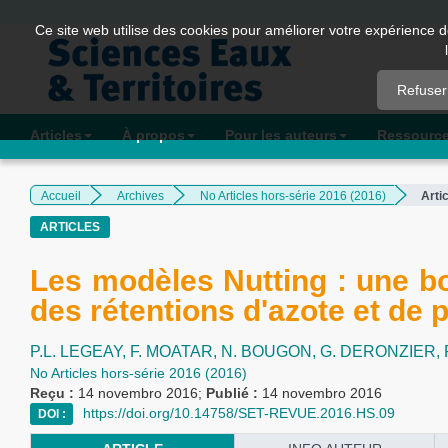
Quick
Ce site web utilise des cookies pour améliorer votre expérience d
jump
to
Refuser
page
content
Articles
À propos
Pour les auteurs
Ressourc
Main
Navigation
Accueil
Archives
No Articles hors-série 2016 (2016)
Arti
Main
ARTICLES
Content
Sidebar
Les modèles Nutting : une boî
des rétentions d'azote et de
P.L. LEGEAY,
F. MOATAR,
N. BOUGON,
G. DERONZIER,
No Articles hors-série 2016 (2016)
Reçu :
14 novembro 2016;
Publié :
14 novembro 2016
https://doi.org/10.14758/SET-REVUE.2016.HS.09
DOI :