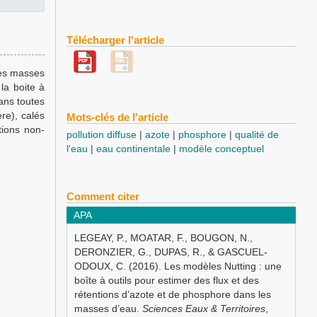
Télécharger l'article
les masses
la boite à
dans toutes
re), calés
Mots-clés de l'article
tions non-
pollution diffuse
azote
phosphore
qualité de
l'eau
eau continentale
modèle conceptuel
Comment citer
APA
LEGEAY, P., MOATAR, F., BOUGON, N.,
DERONZIER, G., DUPAS, R., & GASCUEL-
ODOUX, C. (2016). Les modèles Nutting : une
boîte à outils pour estimer des flux et des
rétentions d’azote et de phosphore dans les
masses d’eau.
Sciences Eaux & Territoires
,