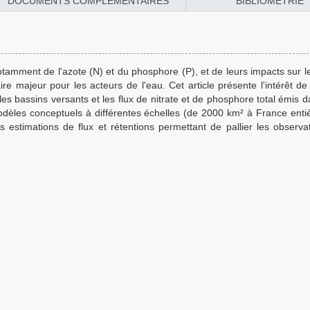
DOCUMENTS COMPLÉMENTAIRES
BIBLIOMÉTRIE
notamment de l'azote (N) et du phosphore (P), et de leurs impacts sur 
e majeur pour les acteurs de l'eau. Cet article présente l'intérêt de 
 les bassins versants et les flux de nitrate et de phosphore total émis 
odèles conceptuels à différentes échelles (de 2000 km² à France entiè
s estimations de flux et rétentions permettant de pallier les observa