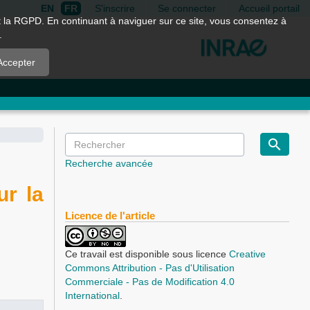
EN
FR
S'inscrire
Se connecter
Accueil portail
nt la RGPD. En continuant à naviguer sur ce site, vous consentez à
.
Accepter
Recherche avancée
ur la
Licence de l'article
Ce travail est disponible sous licence
Creative
Commons Attribution - Pas d'Utilisation
Commerciale - Pas de Modification 4.0
International
.