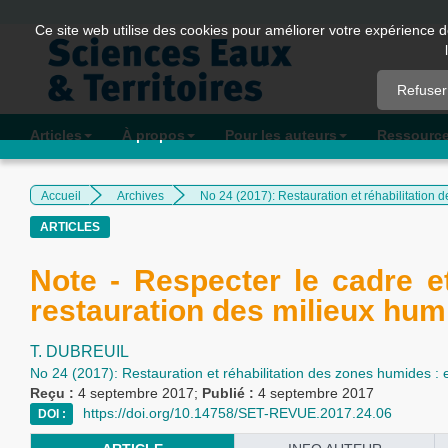
Quick
Ce site web utilise des cookies pour améliorer votre expérience d
jump
to
Refuser
page
content
Articles
À propos
Pour les auteurs
Ressourc
Main
Navigation
Accueil
Archives
No 24 (2017): Restauration et réhabilitation 
Main
ARTICLES
Content
Sidebar
Note - Respecter le cadre e
restauration des milieux hum
T. DUBREUIL
No 24 (2017): Restauration et réhabilitation des zones humides : 
Reçu :
4 septembre 2017;
Publié :
4 septembre 2017
https://doi.org/10.14758/SET-REVUE.2017.24.06
DOI :