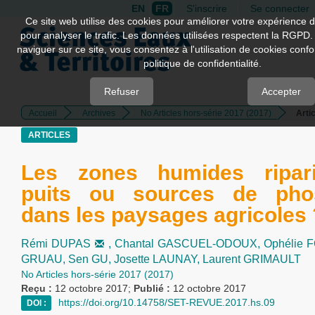
EN
FR
S'inscrire
Se connecter
Quick
Ce site web utilise des cookies pour améliorer votre expérience d
pour analyser le trafic. Les données utilisées respectent la RGPD.
jump
naviguer sur ce site, vous consentez à l'utilisation de cookies con
to
politique de confidentialité.
page
content
Refuser
Accepter
Accueil
Archives
No Articles hors-série 2017 (2017)
Arti
Main
Navigation
ARTICLES
Main
Content
Les zones humides ripari
Sidebar
puits ou sources de pho
dans les paysages agricoles 
Rémi DUPAS
,
Chantal GASCUEL-ODOUX,
Ophélie 
GRUAU,
Sen GU,
Josette LAUNAY,
Laurent GRIMAULT
No Articles hors-série 2017 (2017)
Reçu :
12 octobre 2017;
Publié :
12 octobre 2017
https://doi.org/10.14758/SET-REVUE.2017.hs.09
DOI :