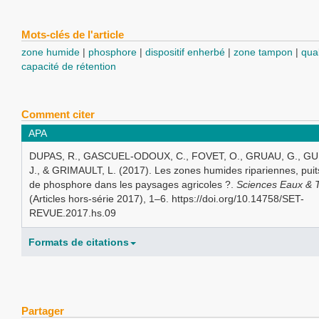
Mots-clés de l'article
zone humide
phosphore
dispositif enherbé
zone tampon
qual
capacité de rétention
Comment citer
APA
DUPAS, R., GASCUEL-ODOUX, C., FOVET, O., GRUAU, G., GU,
J., & GRIMAULT, L. (2017). Les zones humides ripariennes, pui
de phosphore dans les paysages agricoles ?.
Sciences Eaux & Te
(Articles hors-série 2017), 1–6. https://doi.org/10.14758/SET-
REVUE.2017.hs.09
Formats de citations
Partager