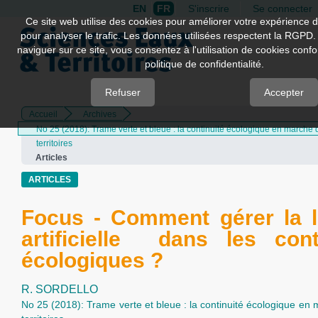
EN
FR
S'inscrire
Se connecter
Quick
Ce site web utilise des cookies pour améliorer votre expérience d
pour analyser le trafic. Les données utilisées respectent la RGPD.
jump
naviguer sur ce site, vous consentez à l'utilisation de cookies con
to
politique de confidentialité.
page
content
Refuser
Accepter
Accueil
Archives
Main
No 25 (2018): Trame verte et bleue : la continuité écologique en marche 
Navigation
territoires
Main
Articles
Content
Sidebar
ARTICLES
Focus - Comment gérer la 
artificielle dans les cont
écologiques ?
R. SORDELLO
No 25 (2018): Trame verte et bleue : la continuité écologique en