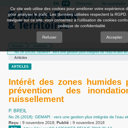
EN
FR
S'inscrire
Se connecter
Quick
Ce site web utilise des cookies pour améliorer votre expérience d
pour analyser le trafic. Les données utilisées respectent la RGPD.
jump
naviguer sur ce site, vous consentez à l'utilisation de cookies con
to
politique de confidentialité.
page
content
Refuser
Accepter
Accueil
Archives
Main
No 26 (2018): GEMAPI : vers une gestion plus intégrée de l'eau et des terr
Navigation
Articles
Main
Content
ARTICLES
Sidebar
Intérêt des zones humides 
prévention des inondatio
ruissellement
P. BREIL
No 26 (2018): GEMAPI : vers une gestion plus intégrée de l'eau et 
Reçu :
9 novembre 2018;
Publié :
9 novembre 2018