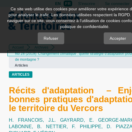
EN
FR
S'inscrire
Se connecter
Quick
Ce site web utilise des cookies pour améliorer votre expérience d
pour analyser le trafic. Les données utilisées respectent la RGPD.
jump
naviguer sur ce site, vous consentez à l'utilisation de cookies con
to
politique de confidentialité.
page
content
Refuser
Accepter
Accueil
Archives
Main
No 28 (2019): Changement climatique : quelle stratégie d'adaptation pour l
Navigation
de montagne ?
Main
Articles
Content
Sidebar
ARTICLES
Récits d'adaptation – Enj
bonnes pratiques d'adaptati
le territoire du Vercors
H. FRANCOIS,
J.L. GAYRARD,
E. GEORGE-MAR
LABONNE,
B. NETTIER,
F. PHILIPPE,
D. PIAZZ