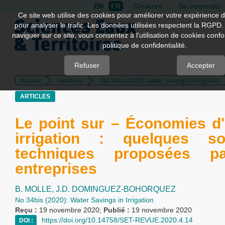
EN
FR
S'inscrire
Se connecter
Quick
Ce site web utilise des cookies pour améliorer votre expérience d
pour analyser le trafic. Les données utilisées respectent la RGPD.
jump
naviguer sur ce site, vous consentez à l'utilisation de cookies con
to
politique de confidentialité.
page
content
Refuser
Accepter
Accueil
Archives
No 34bis (2020): Water Savings in Irrigation
Main
Navigation
ARTICLES
Main
Content
Le point sur – Économies d
Sidebar
irrigation : quelques sol
techniques proposées p
entreprises
B. MOLLE,
J.D. DOMINGUEZ-BOHORQUEZ
No 34bis (2020): Water Savings in Irrigation
Reçu :
19 novembre 2020;
Publié :
19 novembre 2020
https://doi.org/10.14758/SET-REVUE.2020.4.14
DOI :