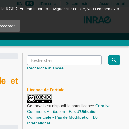
EN
FR
S'inscrire
Se connecter
Accueil portail
nt la RGPD. En continuant à naviguer sur ce site, vous consentez à
.
Accepter
Recherche avancée
le et
Licence de l'article
Ce travail est disponible sous licence
Creative
Commons Attribution - Pas d'Utilisation
Commerciale - Pas de Modification 4.0
International
.