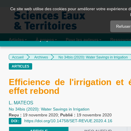
Quick
Ce site web utilise des cookies pour améliorer votre expérience d
jump
to
Refuser
page
content
Articles
À propos
Pour les auteurs
Ressourc
Main
Navigation
Accueil
Archives
No 34bis (2020): Water Savings in Irrigation
Main
ARTICLES
Content
Sidebar
Efficience de l'irrigation et
effet rebond
L. MATEOS
No 34bis (2020): Water Savings in Irrigation
Reçu :
19 novembre 2020;
Publié :
19 novembre 2020
https://doi.org/10.14758/SET-REVUE.2020.4.16
DOI :