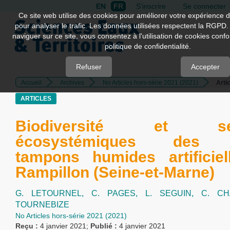
EN
FR
S'inscrire
Se connecter
Quick
Ce site web utilise des cookies pour améliorer votre expérience d
pour analyser le trafic. Les données utilisées respectent la RGPD.
jump
naviguer sur ce site, vous consentez à l'utilisation de cookies con
to
politique de confidentialité.
page
content
Refuser
Accepter
Accueil
Archives
No Articles hors-série 2021 (2021)
Arti
Main
Navigation
ARTICLES
Main
Content
Biodiversité et ser
Sidebar
écosystémiques des 
tampons humides artificie
Rampillon (Seine-et-Marne)
G. LETOURNEL,
C. PAGES,
L. SEGUIN,
C. C
TOURNEBIZE
No Articles hors-série 2021 (2021)
Reçu :
4 janvier 2021;
Publié :
4 janvier 2021