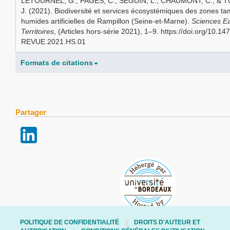
LETOURNEL, G., PAGES, C., SEGUIN, L., CHAUMONT, C., & 
J. (2021). Biodiversité et services écosystémiques des zones t
humides artificielles de Rampillon (Seine-et-Marne).
Sciences E
Territoires
, (Articles hors-série 2021), 1–9. https://doi.org/10.1
REVUE.2021.HS.01
Formats de citations
Partager
POLITIQUE DE CONFIDENTIALITÉ
DROITS D'AUTEUR ET