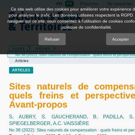
EN
FR
S'inscrire
Se connecter
Quick
Ce site web utilise des cookies pour améliorer votre expérience d
pour analyser le trafic. Les données utilisées respectent la RGPD.
jump
naviguer sur ce site, vous consentez à l'utilisation de cookies con
to
politique de confidentialité.
page
content
Refuser
Accepter
Accueil
Archives
Main
No 38 (2022): Sites naturels de compensation : quels freins et perspectiv
Navigation
Articles
Main
Content
ARTICLES
Sidebar
Sites naturels de compens
quels freins et perspecti
Avant-propos
S. AUBRY,
S. GAUCHERAND,
B. PADILLA,
S
SPIEGELBERGER,
A.C. VAISSIÈRE
No 38 (2022): Sites naturels de compensation : quels freins et pe