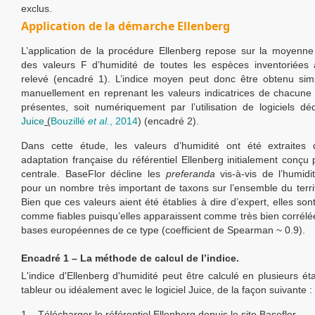
exclus.
Application de la démarche Ellenberg
L’application de la procédure Ellenberg repose sur la moyenne
des valeurs F d’humidité de toutes les espèces inventoriées 
relevé (encadré 1). L’indice moyen peut donc être obtenu sim
manuellement en reprenant les valeurs indicatrices de chacun
présentes, soit numériquement par l’utilisation de logiciels dé
Juice
(
Bouzillé
et al.
, 2014
) (encadré 2).
Dans cette étude, les valeurs d’humidité ont été extraites 
adaptation française du référentiel Ellenberg initialement conçu 
centrale. BaseFlor décline les
preferanda
vis-à-vis de l’humid
pour un nombre très important de taxons sur l’ensemble du territ
Bien que ces valeurs aient été établies à dire d’expert, elles so
comme fiables puisqu’elles apparaissent comme très bien corrélé
bases européennes de ce type (coefficient de Spearman ~ 0.9).
Encadré 1 – La méthode de calcul de l’indice.
L'indice d'Ellenberg d'humidité peut être calculé en plusieurs é
tableur ou idéalement avec le logiciel Juice, de la façon suivante :
1 – Télécharger le référentiel Ellenberg depuis le site Baseflor.