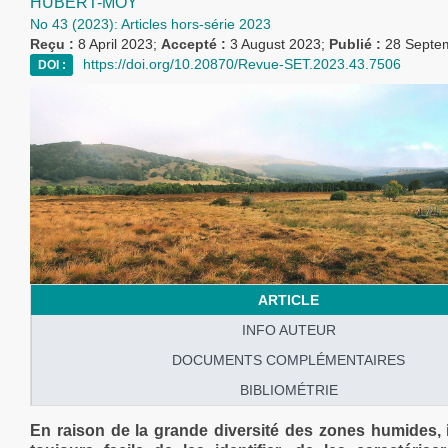
HUBERT-MOY
No 43 (2023): Articles hors-série 2023
Reçu :
8 April 2023;
Accepté :
3 August 2023;
Publié :
28 Septe
https://doi.org/10.20870/Revue-SET.2023.43.7506
DOI :
ARTICLE
INFO AUTEUR
DOCUMENTS COMPLÉMENTAIRES
BIBLIOMÉTRIE
En raison de la grande diversité des zones humides, i