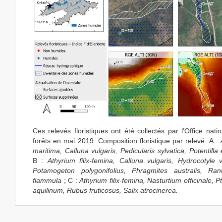
Ces relevés floristiques ont été collectés par l’Office nati
forêts en mai 2019. Composition floristique par relevé. A :
maritima
, Calluna
vulgaris
,
Pedicularis
sylvatica
,
Potentilla
B :
Athyrium
filix-femina
, Calluna
vulgaris
, Hydrocotyle
Potamogeton
polygonifolius
, Phragmites australis,
Ran
flammula
; C :
Athyrium
filix-femina
, Nasturtium officinale,
P
aquilinum
, Rubus
fruticosus
,
Salix
atrocinerea
.