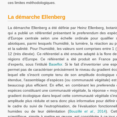
ces limites méthodologiques.
La démarche Ellenberg
La démarche Ellenberg a été définie par Heinz Ellenberg, botani
qui a publié un référentiel présentant le
preferendum
des espèc
d’Europe centrale selon une échelle ordinale pour qualifier 
abiotiques, parmi lesquels l’humidité, la lumière, la réaction au p
et la salinité. Pour l’humidité, les valeurs sont comprises entre 1 (t
12 (très élevée). Ce référentiel a été ensuite adapté à la flore 
régions d’Europe. Ce référentiel a été produit en France p
d’experts, sous l’intitulé
Baseflor
. Si le fait d'inventorier une e
permet pas de caractériser précisément le niveau du gradient éc
lequel elle s'inscrit compte tenu de son amplitude écologique 
étendue, l'assemblage d'espèces (ou communauté végétale) est
beaucoup plus efficient. En effet, en combinant les
preferenda
d
espèces constituant une communauté végétale, la réponse « moy
gradient écologique dans lequel cette communauté végétale s'ins
amplitude plus réduite et sera donc plus informative pour définir
le cadre du suivi de l'eutrophisation, de l'évaluation fonctionne
humides ou de leur délimitation (
Bouzillé
et al.
, 2014
). Ce
scientifique, simple à mettre en œuvre, est considérée à ce jour