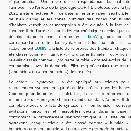
réglementation. Une mise en correspondance des habitats
l’annexe II de l’arrêté de la typologie CORINE biotopes vers la ty
2021 a été effectuée. Afin de déterminer une valeur seuil d’Elle
de bien distinguer les zones humides des zones non humide
d’habitats xérophiles et mésophiles a été ajoutée à la liste de
l’annexe II de l’arrêté à partir des caractéristiques écologiques
décrites dans la base européenne
FloraVeg
, puis en eff
correspondance entre les syntaxons et les habitats. En co
rattachement
EUNIS
à la liste de référence des habitats, chaque 
été classé comme « humide », «
pro parte
humide » ou « non h
relevés classés comme «
pro parte
humide » ont été exclus de l’a
comparaison avec la démarche Ellenberg nécessitait une assign
(« humide » ou « non humide ») des relevés.
Le critère « syntaxon » a été appliqué aux relevés pour
rattachement syntaxonomique était déjà précisé dans les base
Comme pour le critère « habitat », la liste de référence d
« humide » ou «
pro parte
humide » indiquée dans l’annexe II de l
complétée avec une liste de syntaxons « non humide » corresp
syntaxons xérophiles et mésophiles décrits dans la base 
confrontant le rattachement syntaxonomique à la liste de r
syntaxons, chaque relevé a été classé comme « humide »
humide » ou « non humide ». Les relevés «
pro parte
humide » 