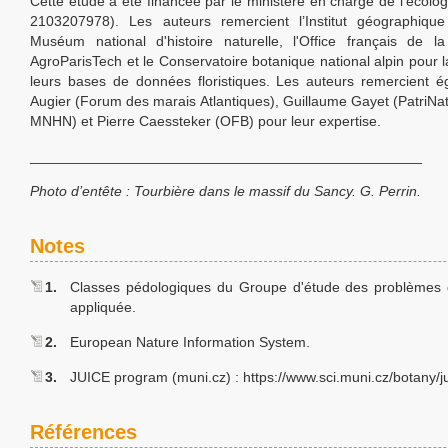
Cette étude a été financée par le ministère en charge de l’écolog
2103207978). Les auteurs remercient l’Institut géographique 
Muséum national d'histoire naturelle, l'Office français de la 
AgroParisTech et le Conservatoire botanique national alpin pour l
leurs bases de données floristiques. Les auteurs remercient é
Augier (Forum des marais Atlantiques), Guillaume Gayet (Patri
MNHN) et Pierre Caessteker (OFB) pour leur expertise.
_________________________________________________
Photo d’entête :
T
ourbière dans le massif du Sancy. G
.
P
errin.
Notes
1.
Classes pédologiques du Groupe d'étude des problèmes 
appliquée.
2.
European Nature Information System.
3.
JUICE program (muni.cz) : https://www.sci.muni.cz/botany/ju
Références