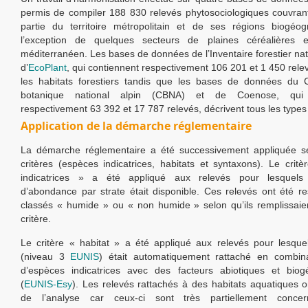
permis de compiler 188 830 relevés phytosociologiques couvra
partie du territoire métropolitain et de ses régions biogéog
l’exception de quelques secteurs de plaines céréalières et
méditerranéen. Les bases de données de l’Inventaire forestier nat
d’
EcoPlant
, qui contiennent respectivement 106 201 et 1 450 rele
les habitats forestiers tandis que les bases de données du C
botanique national alpin (CBNA) et de Coenose, qui 
respectivement 63 392 et 17 787 relevés, décrivent tous les types 
Application de la démarche réglementaire
La démarche réglementaire a été successivement appliquée sel
critères (espèces indicatrices, habitats et syntaxons). Le crit
indicatrices » a été appliqué aux relevés pour lesquels l
d’abondance par strate était disponible. Ces relevés ont été r
classés « humide » ou « non humide » selon qu’ils remplissai
critère.
Le critère « habitat » a été appliqué aux relevés pour lesque
(niveau 3
EUNIS
) était automatiquement rattaché en combina
d’espèces indicatrices avec des facteurs abiotiques et biog
(
EUNIS-Esy
). Les relevés rattachés à des habitats aquatiques o
de l’analyse car ceux-ci sont très partiellement conce