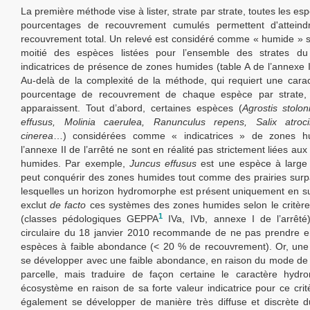
La première méthode vise à lister, strate par strate, toutes les es
pourcentages de recouvrement cumulés permettent d'attei
recouvrement total. Un relevé est considéré comme « humide » s
moitié des espèces listées pour l’ensemble des strates du
indicatrices de présence de zones humides (table A de l’annexe II
Au-delà de la complexité de la méthode, qui requiert une carac
pourcentage de recouvrement de chaque espèce par strate, 
apparaissent. Tout d’abord, certaines espèces (
Agrostis stolon
effusus, Molinia caerulea, Ranunculus repens, Salix atroci
cinerea
…) considérées comme « indicatrices » de zones h
l’annexe II de l’arrêté ne sont en réalité pas strictement liées a
humides. Par exemple,
Juncus effusus
est une espèce à large 
peut conquérir des zones humides tout comme des prairies sur
lesquelles un horizon hydromorphe est présent uniquement en su
exclut
de facto
ces systèmes des zones humides selon le critèr
1
(classes pédologiques GEPPA
IVa, IVb, annexe I de l’arrêté)
circulaire du 18 janvier 2010 recommande de ne pas prendre e
espèces à faible abondance (< 20 % de recouvrement). Or, une
se développer avec une faible abondance, en raison du mode de 
parcelle, mais traduire de façon certaine le caractère hydr
écosystème en raison de sa forte valeur indicatrice pour ce critè
également se développer de manière très diffuse et discrète d