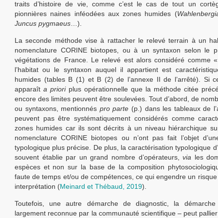
traits d’histoire de vie, comme c’est le cas de tout un cort
pionnières naines inféodées aux zones humides (
Wahlenbergi
Juncus pygmaeus
…).
La seconde méthode vise à rattacher le relevé terrain à un hab
nomenclature CORINE biotopes, ou à un syntaxon selon le 
végétations de France. Le relevé est alors considéré comme «
l’habitat ou le syntaxon auquel il appartient est caractéristi
humides (tables B (1) et B (2) de l’annexe II de l’arrêté). Si 
apparaît
a priori
plus opérationnelle que la méthode citée préc
encore des limites peuvent être soulevées. Tout d’abord, de nomb
ou syntaxons, mentionnés
pro parte
(p.) dans les tableaux de l’
peuvent pas être systématiquement considérés comme caracté
zones humides car ils sont décrits à un niveau hiérarchique su
nomenclature CORINE biotopes ou n’ont pas fait l’objet d’une
typologique plus précise. De plus, la caractérisation typologique d
souvent établie par un grand nombre d’opérateurs,
via
les dom
espèces et non sur la base de la composition phytosociologiq
faute de temps et/ou de compétences, ce qui engendre un risqu
interprétation (
Meinard et Thébaud, 2019
).
Toutefois, une autre démarche de diagnostic, la démarche
largement reconnue par la communauté scientifique – peut pallier 