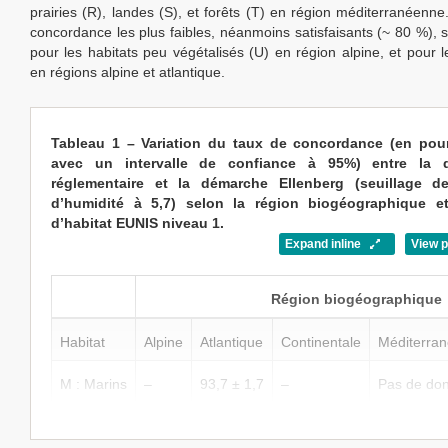
prairies (R), landes (S), et forêts (T) en région méditerranéenne
concordance les plus faibles, néanmoins satisfaisants (~ 80 %), 
pour les habitats peu végétalisés (U) en région alpine, et pour l
en régions alpine et atlantique.
Tableau 1 – Variation du taux de concordance (en pou
avec un intervalle de confiance à 95%) entre la 
réglementaire et la démarche Ellenberg (seuillage de
d’humidité à 5,7) selon la région biogéographique e
d’habitat EUNIS niveau 1.
Expand inline
View 
Région biogéographique
Habitat
Alpine
Atlantique
Continentale
Méditerra
M : Marins
–
93,7 ± 1,7
–
Pas de do