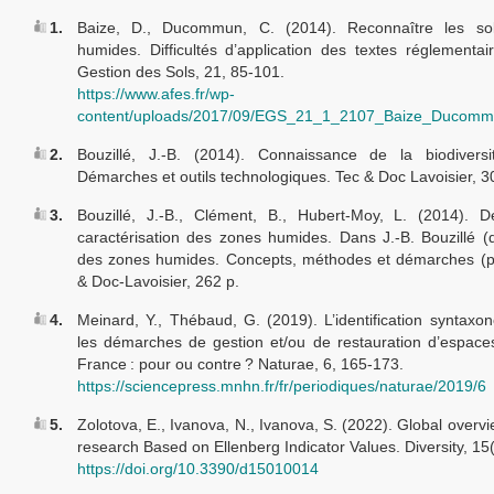
1.
Baize, D., Ducommun, C. (2014). Reconnaître les so
humides. Difficultés d’application des textes réglementai
Gestion des Sols, 21, 85‑101.
https://www.afes.fr/wp-
content/uploads/2017/09/EGS_21_1_2107_Baize_Ducomm
2.
Bouzillé, J.-B. (2014). Connaissance de la biodiversit
Démarches et outils technologiques. Tec & Doc Lavoisier, 3
3.
Bouzillé, J.-B., Clément, B., Hubert-Moy, L. (2014). Dé
caractérisation des zones humides. Dans J.-B. Bouzillé (di
des zones humides. Concepts, méthodes et démarches (p.
& Doc-Lavoisier, 262 p.
4.
Meinard, Y., Thébaud, G. (2019). L’identification syntax
les démarches de gestion et/ou de restauration d’espace
France : pour ou contre ? Naturae, 6, 165‑173.
https://sciencepress.mnhn.fr/fr/periodiques/naturae/2019/6
5.
Zolotova, E., Ivanova, N., Ivanova, S. (2022). Global overv
research Based on Ellenberg Indicator Values. Diversity, 15(
https://doi.org/10.3390/d15010014