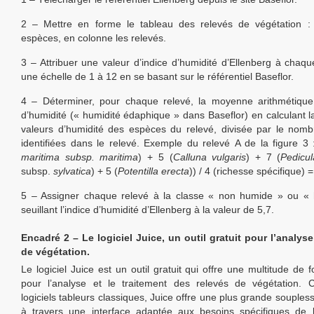
2 – Mettre en forme le tableau des relevés de végétation : 
espèces, en colonne les relevés.
3 – Attribuer une valeur d’indice d’humidité d’Ellenberg à chaq
une échelle de 1 à 12 en se basant sur le référentiel Baseflor.
4 – Déterminer, pour chaque relevé, la moyenne arithmétique
d’humidité (« humidité édaphique » dans Baseflor) en calculant
valeurs d’humidité des espèces du relevé, divisée par le nom
identifiées dans le relevé. Exemple du relevé A de la figure 3 
maritima subsp. maritima
) + 5 (
Calluna vulgaris
) + 7 (
Pedicul
subsp.
sylvatica
) + 5 (
Potentilla erecta
)) / 4 (richesse spécifique) =
5 – Assigner chaque relevé à la classe « non humide » ou «
seuillant l’indice d’humidité d’Ellenberg à la valeur de 5,7.
Encadré 2 – Le logiciel Juice, un outil gratuit pour l’analys
de végétation.
Le logiciel Juice est un outil gratuit qui offre une multitude de f
pour l’analyse et le traitement des relevés de végétation.
logiciels tableurs classiques, Juice offre une plus grande souplesse
à travers une interface adaptée aux besoins spécifiques de l