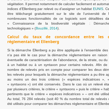
végétation. Il permet notamment de calculer facilement et automa
indices d’Ellenberg par relevé ou d’assigner un habitat
EUNIS
. Ce
être téléchargé gratuitement sur le site de l’université de
nombreuses fonctionnalités de ce logiciels sont détaillées d
« Connaissance de la biodiversité végétale : Démarche
technologiques » (
Bouzillé, 2014
).
Calcul du taux de concordance entre les 
réglementaire et Ellenberg
Si la démarche Ellenberg a pu être appliquée à l’ensemble des 
n’a pas été le cas pour la démarche réglementaire en raison 
éventuelle de caractérisation de l’abondance, de la strate, ou du
à un habitat ou à un syntaxon pour certains relevés. Afin de
nombre de relevés pris en compte pour comparer les deux dém
les relevés pour lesquels la démarche réglementaire a pu être a
au moins un des trois critères (« espèces indicatrices », «
« syntaxons ») ont été conservés. Dans le cas où un relevé étai
par plusieurs critères, le critère « syntaxons » puis le critère « hab
pertinents que le critère « espèces indicatrices » – ont été utilisé
Au total, 76 284 relevés (soit 40 % du nombre total de relevés c
été utilisés pour comparer les démarches réglementaire et Ellenber