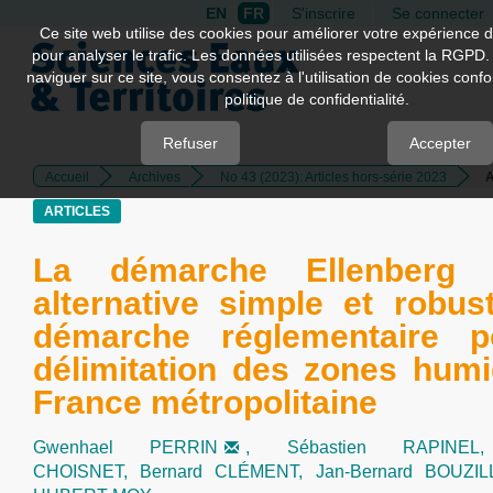
EN
FR
S'inscrire
Se connecter
Quick
Ce site web utilise des cookies pour améliorer votre expérience d
pour analyser le trafic. Les données utilisées respectent la RGPD.
jump
naviguer sur ce site, vous consentez à l'utilisation de cookies con
to
politique de confidentialité.
page
content
Refuser
Accepter
Accueil
Archives
No 43 (2023): Articles hors-série 2023
A
Main
Navigation
ARTICLES
Main
Content
La démarche Ellenberg
Sidebar
alternative simple et robus
démarche réglementaire p
délimitation des zones hum
France métropolitaine
Gwenhael PERRIN
,
Sébastien RAPIN
CHOISNET,
Bernard CLÉMENT,
Jan-Bernard BOUZI