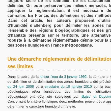
toujours facile de les identifier, de les caractérise
délimiter. Or, pour préserver ces milieux menacés, l
appliquer la réglementation, il est nécessaire d
connaître. En France, des définitions et des méthode
Dans cet article, les auteurs proposent d’utilise
d’humidité d’Ellenberg pour délimiter les zones h
l’ensemble des régions biogéographiques et des gr
d’habitats présents sur le territoire, une alternativ
robuste à la démarche réglementaire définie pour la d
des zones humides en France métropolitaine.
Une démarche réglementaire de délimitation
ses limites
Dans le cadre de la
loi sur l’eau du 3 janvier 1992
, la démarche 
de définition et de délimitation des zones humides a été précis
du 24 juin 2008
et la
circulaire du 18 janvier 2010
sur la base
pédologiques et/ou floristiques. Les limites de l’utilisatio
pédologique ont déjà été soulevées par
Baize et Ducom
Concernant le critère floristique, deux méthodes peuvent être ap
déterminer le caractère humide d’un relevé.