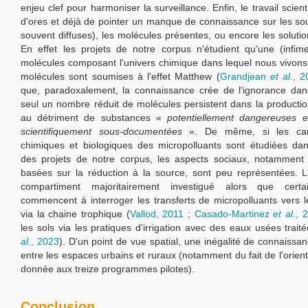
enjeu clef pour harmoniser la surveillance. Enfin, le travail scien
d'ores et déjà de pointer un manque de connaissance sur les sou
souvent diffuses), les molécules présentes, ou encore les solutio
En effet les projets de notre corpus n'étudient qu'une (infim
molécules composant l'univers chimique dans lequel nous vivons
molécules sont soumises à l'effet Matthew (
Grandjean
et al.
, 2
que, paradoxalement, la connaissance crée de l'ignorance dan
seul un nombre réduit de molécules persistent dans la production
au détriment de substances «
potentiellement dangereuses e
scientifiquement sous-documentées
». De même, si les carac
chimiques et biologiques des micropolluants sont étudiées da
des projets de notre corpus, les aspects sociaux, notamment 
basées sur la réduction à la source, sont peu représentées. L
compartiment majoritairement investigué alors que certa
commencent à interroger les transferts de micropolluants vers 
via la chaine trophique (
Vallod, 2011
;
Casado-Martinez
et al.
, 
les sols via les pratiques d'irrigation avec des eaux usées traité
al.
, 2023
). D'un point de vue spatial, une inégalité de connaiss
entre les espaces urbains et ruraux (notamment du fait de l'orien
donnée aux treize programmes pilotes).
Conclusion