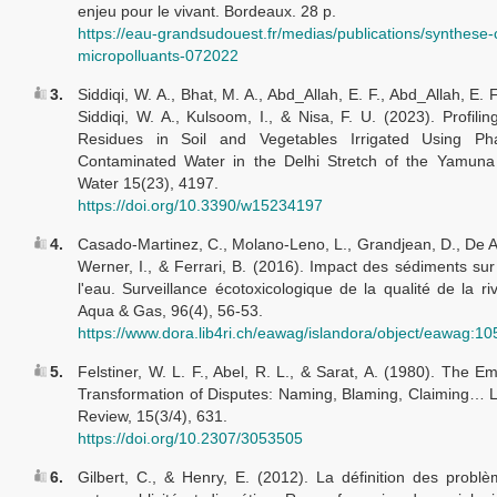
enjeu pour le vivant. Bordeaux. 28 p.
https://eau-grandsudouest.fr/medias/publications/synthese-
micropolluants-072022
3.
Siddiqi, W. A., Bhat, M. A., Abd_Allah, E. F., Abd_Allah, E. 
Siddiqi, W. A., Kulsoom, I., & Nisa, F. U. (2023). Profiling
Residues in Soil and Vegetables Irrigated Using Pha
Contaminated Water in the Delhi Stretch of the Yamuna 
Water 15(23), 4197.
https://doi.org/10.3390/w15234197
4.
Casado-Martinez, C., Molano-Leno, L., Grandjean, D., De Al
Werner, I., & Ferrari, B. (2016). Impact des sédiments sur 
l'eau. Surveillance écotoxicologique de la qualité de la ri
Aqua & Gas, 96(4), 56-53.
https://www.dora.lib4ri.ch/eawag/islandora/object/eawag:1
5.
Felstiner, W. L. F., Abel, R. L., & Sarat, A. (1980). The 
Transformation of Disputes: Naming, Blaming, Claiming… 
Review, 15(3/4), 631.
https://doi.org/10.2307/3053505
6.
Gilbert, C., & Henry, E. (2012). La définition des problè