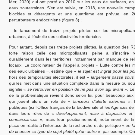
Mer, 2020) qui ont porté en 2010 sur les eaux de surfaces, en
eaux souterraines. S’en est suivie, en 2018, une nouvelle cam
biocides et détergents et une quatrième est prévue, en 2
perturbateurs endocriniens (figure 3) ;
– le lancement de treize projets pilotes sur les micropollua
urbaines, à l'échelle des collectivités territoriales.
Pour autant, depuis ces treize projets pilotes, la question des R
forte raison celle des micropolluants, peine à s’inscrire r
durablement dans les territoires, notamment par manque de rela
locaux. Le coordinateur de l’appel à projets « Lutte contre les m
des eaux urbaines », estime que «
le sujet est ingrat pour les po
hors des temporalités électorales, il est «
largement passé sous 
qui les met dans une situation complexe dans la mesure où soul
signifie «
se retrouver en position de ne pas avoir agi avant
». Le
de la problématique revient donc selon lui, pour beaucoup aux s
qui jouent alors un rôle de «
lanceurs d’alerte externes
». 
publiques (ici l’Office français de la biodiversité et les Agences de 
dans leurs rôles de «
développement, mise à disposition et 
connaissances
», mais leur positionnement, notamment de fin
place en réalité à l’interface de la recherche et du politique «
en fa
de financer ce type de sujet plutôt qu’un autre
», par exemple. On