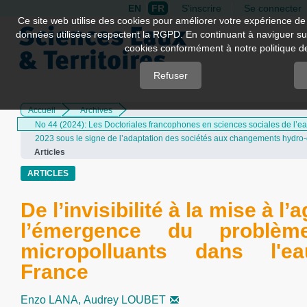
EN
FR
S'inscrire
Se connecter
Quick
Ce site web utilise des cookies pour améliorer votre expérience de 
données utilisées respectent la RGPD. En continuant à naviguer sur 
jump
cookies conformément à notre politique de 
to
page
Refuser
content
Accueil
Archives
Main
No 44 (2024): Les Doctoriales francophones en sciences sociales de l’eau
Navigation
2023 sous le signe de l’adaptation des sociétés aux changements hydro-
Main
Articles
Content
Sidebar
ARTICLES
De l’invisibilité à la mise à l’
l’émergence du problè
micropolluants dans l'e
France
Enzo LANA,
Audrey LOUBET