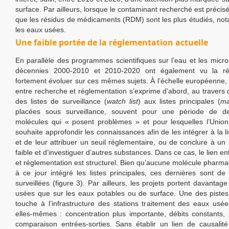
surface. Par ailleurs, lorsque le contaminant recherché est précis
que les résidus de médicaments (RDM) sont les plus étudiés, n
les eaux usées.
Une faible portée de la réglementation actuelle
En parallèle des programmes scientifiques sur l’eau et les microp
décennies 2000-2010 et 2010-2020 ont également vu la ré
fortement évoluer sur ces mêmes sujets. À l’échelle européenne, c
entre recherche et réglementation s’exprime d’abord, au travers
des listes de surveillance (
watch list
) aux listes principales (
ma
placées sous surveillance, souvent pour une période de d
molécules qui « posent problèmes » et pour lesquelles l’Unio
souhaite approfondir les connaissances afin de les intégrer à la li
et de leur attribuer un seuil réglementaire, ou de conclure à un
faible et d’investiguer d’autres substances. Dans ce cas, le lien e
et réglementation est structurel. Bien qu’aucune molécule pharmac
à ce jour intégré les listes principales, ces dernières sont de
surveillées (figure 3). Par ailleurs, les projets portent davantag
usées que sur les eaux potables ou de surface. Une des pistes 
touche à l’infrastructure des stations traitement des eaux us
elles-mêmes : concentration plus importante, débits constants, p
comparaison entrées-sorties. Sans établir un lien de causalité