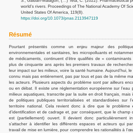
S., Galbán-Malagón, (…) Teta, C. (2022). Pharmaceutical pol
world’s rivers. Proceedings of The National Academy Of Sc
United States Of America, 119(8).
https://doi.org/10.1073/pnas.2113947119
Résumé
Pourtant présentés comme un enjeu majeur des politique
environnementales et sanitaires, les micropolluants et notammen
de médicaments, continuent d’être qualifiés de « contaminant
plus de cinquante ans après les premiers travaux de recherch
leur impact sur les milieux, voire la santé humaine. Aujourd’hui, l
connu mais pas entièrement, pas par tous et pas de la même ma
les acteurs. Plusieurs aspects du problème sont par ailleurs enc
ou en débat. Il existe une réglementation européenne sur l’eau p
milieux aquatiques, transcrite par la suite en droit français, mais i
de politiques publiques territorialisées et standardisées sur 
territoire national. Cela revient donc à dire que le problème
d’identification et de cadrage et, par conséquent, que le champ 
est (partiellement) ouvert. Il devient donc particulièrement i
s’attacher à identifier les différents espaces et acteurs qui par
travail de mise en lumière, pour comprendre les rationalités à l’œu