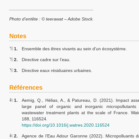
__________________________________
Photo d’entête : ©
teerawat
– Adobe Stock.
Notes
1.
Ensemble des êtres vivants au sein d'un écosystème.
2.
Directive cadre sur l’eau.
3.
Directive eaux résiduaires urbaines.
Références
1.
Aemig, Q., Hélias, A., & Patureau, D. (2021). Impact as
large panel of organic and inorganic micropollutants
wastewater treatment plants at the scale of France. Wa
188, 116524.
https://doi.org/10.1016/j.watres.2020.116524
2.
Agence de l’Eau Adour Garonne (2022). Micropolluants d