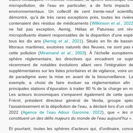
micropollution, de l'eau en particulier, a de forts impacts 
environnementaux. Un collectif de cent trente-neuf scientifi
démontré, qu'à de très rares exceptions près, toutes les rivi
contenaient des résidus de médicaments (
Wilkinson
et al.
, 202
ne fait pas exception, Aemig, Hélias et Patureau ont ré
micropolluants étaient responsables de la disparition d'une esp
tous les dix ans (
Aemig
et al.
, 2021
). Situés en fin de bassin
littoraux maritimes, exutoires naturels des fleuves, ne sont pas
cette pollution (
Miramand
et al.
, 2003
). À l'échelle européen
sphère réglementaire, les directives qui encadrent ce suj
récemment de notables évolutions allant vers l'intégration d
supplémentaires sur les listes prioritaires et de vigilance, voire
de paradigme avec la mise en avant de la biosurveillance. La
exemple, a choisi de faire évoluer sa réglementation afin d
principales stations d'épuration à traiter 80 % de la charge en m
Les acteurs économiques s'emparent également de cette quest
Frérot, président directeur général de Veolia, groupe spéc
l'assainissement et la dépollution de l'eau, a déclaré lors d'un collo
2022 (
Agence de l'eau Adour Garonne, 2022
), que «
les m
constituent un des défis majeurs du monde de l'eau aujourd'hui
».
Et pourtant, toutes les sphères d'acteurs qui, d'ordinaire, conco