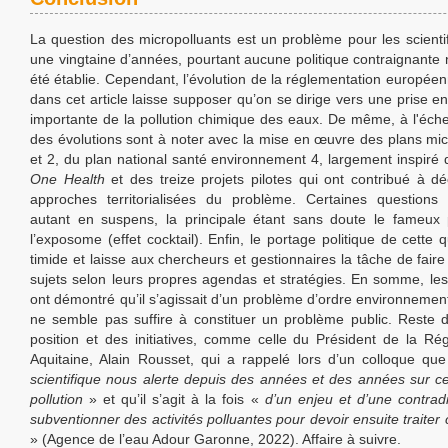
La question des micropolluants est un problème pour les scienti
une vingtaine d’années, pourtant aucune politique contraignante n
été établie. Cependant, l’évolution de la réglementation europée
dans cet article laisse supposer qu’on se dirige vers une prise e
importante de la pollution chimique des eaux. De même, à l'échel
des évolutions sont à noter avec la mise en œuvre des plans mic
et 2, du plan national santé environnement 4, largement inspiré 
One Health
et des treize projets pilotes qui ont contribué à d
approches territorialisées du problème. Certaines questions 
autant en suspens, la principale étant sans doute le fameux
l’exposome (effet cocktail). Enfin, le portage politique de cette 
timide et laisse aux chercheurs et gestionnaires la tâche de fair
sujets selon leurs propres agendas et stratégies. En somme, les 
ont démontré qu’il s’agissait d’un problème d’ordre environnement
ne semble pas suffire à constituer un problème public. Reste 
position et des initiatives, comme celle du Président de la Ré
Aquitaine, Alain Rousset, qui a rappelé lors d’un colloque q
scientifique nous alerte depuis des années et des années sur 
pollution
» et qu’il s’agit à la fois «
d’un enjeu et d’une contrad
subventionner des activités polluantes pour devoir ensuite traiter 
» (Agence de l’eau Adour Garonne, 2022). Affaire à suivre.