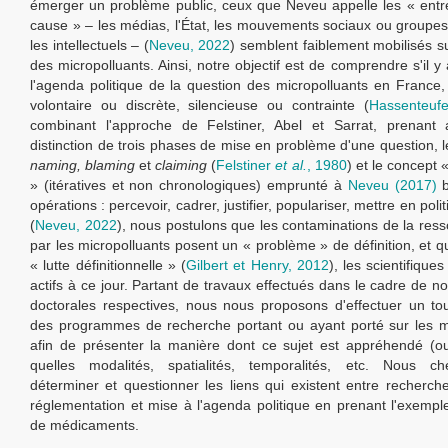
émerger un problème public, ceux que Neveu appelle les « ent
cause » – les médias, l'État, les mouvements sociaux ou groupes
les intellectuels – (
Neveu, 2022
) semblent faiblement mobilisés su
des micropolluants. Ainsi, notre objectif est de comprendre s'il 
l'agenda politique de la question des micropolluants en France, e
volontaire ou discrète, silencieuse ou contrainte (
Hassenteufe
combinant l'approche de Felstiner, Abel et Sarrat, prenant 
distinction de trois phases de mise en problème d'une question, 
naming, blaming
et
claiming
(
Felstiner
et al.
, 1980
) et le concept 
» (itératives et non chronologiques) emprunté à
Neveu (2017)
b
opérations : percevoir, cadrer, justifier, populariser, mettre en poli
(
Neveu, 2022
), nous postulons que les contaminations de la res
par les micropolluants posent un « problème » de définition, et q
« lutte définitionnelle » (
Gilbert et Henry, 2012
), les scientifiques
actifs à ce jour. Partant de travaux effectués dans le cadre de n
doctorales respectives, nous nous proposons d'effectuer un t
des programmes de recherche portant ou ayant porté sur les m
afin de présenter la manière dont ce sujet est appréhendé (o
quelles modalités, spatialités, temporalités, etc. Nous c
déterminer et questionner les liens qui existent entre recherche 
réglementation et mise à l'agenda politique en prenant l'exempl
de médicaments.