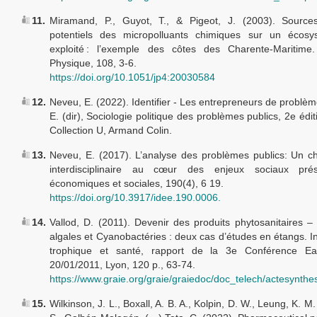
11.
Miramand, P., Guyot, T., & Pigeot, J. (2003). Source
potentiels des micropolluants chimiques sur un écosyst
exploité : l’exemple des côtes des Charente-Maritime
Physique, 108, 3-6.
https://doi.org/10.1051/jp4:20030584
12.
Neveu, E. (2022). Identifier - Les entrepreneurs de problèm
E. (dir), Sociologie politique des problèmes publics, 2e édit
Collection U, Armand Colin.
13.
Neveu, E. (2017). L’analyse des problèmes publics: Un 
interdisciplinaire au cœur des enjeux sociaux prés
économiques et sociales, 190(4), 6 19.
https://doi.org/10.3917/idee.190.0006.
14.
Vallod, D. (2011). Devenir des produits phytosanitaires – P
algales et Cyanobactéries : deux cas d’études en étangs. I
trophique et santé, rapport de la 3e Conférence Ea
20/01/2011, Lyon, 120 p., 63-74.
https://www.graie.org/graie/graiedoc/doc_telech/actesynt
15.
Wilkinson, J. L., Boxall, A. B. A., Kolpin, D. W., Leung, K. M.