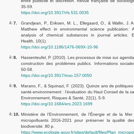
entre publicité et discrétion. Revue française de sociologi
35-59.
https://doi.org/10.3917/rfs.531.0035
7.
Grandjean, P., Eriksen, M. L., Ellegaard, O., & Wallin, J. 
Matthew effect in environmental science publication: A
analysis of chemical substances in journal articles. E
Health, 10(1).
https://doi.org/10.1186/1476-069X-10-96
8.
Hassenteufel, P. (2010). Les processus de mise sur agenda :
construction des problèmes publics. Informations sociale
50-58.
https://doi.org/10.3917/inso.157.0050
9.
Marano, F., & Squinazi, F. (2023). Quinze ans de politiques
santé-environnement : l’évaluation du Haut Conseil de la sa
Environnement, Risques & Santé, 22(1), 5-9.
https://doi.org/10.1684/ers.2023.1699
10.
Ministère de l’Environnement, de l’Énergie et de la Mer
micropolluants 2016-2021 pour préserver la qualité de
biodiversité. 80 p.
https://www.ecologie.gouv.fr/sites/default/files/Plan_micropo