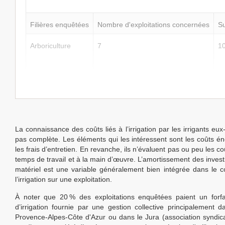
Filières enquêtées
Nombre d'exploitations concernées
Su
Arboriculture
7
10
La connaissance des coûts liés à l’irrigation par les irrigants e
pas complète. Les éléments qui les intéressent sont les coûts én
les frais d’entretien. En revanche, ils n’évaluent pas ou peu les coû
temps de travail et à la main d’œuvre. L’amortissement des inves
matériel est une variable généralement bien intégrée dans le c
l’irrigation sur une exploitation.
À noter que 20 % des exploitations enquêtées paient un forfa
d’irrigation fournie par une gestion collective principalement d
Provence-Alpes-Côte d'Azur ou dans le Jura (association syndica