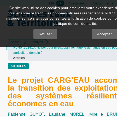
EN
FR
S'inscrire
Se connecter
Quick
Ce site web utilise des cookies pour améliorer votre expérience d
pour analyser le trafic. Les données utilisées respectent la RGPD.
jump
naviguer sur ce site, vous consentez à l'utilisation de cookies con
to
politique de confidentialité.
page
content
Refuser
Accepter
Accueil
Archives
Main
No 45 (2024): Anticiper pour mieux planifier : quelle demande en eau pou
Navigation
agriculture demain ?
Main
Articles
Content
Sidebar
ARTICLES
Le projet CARG’EAU acco
la transition des exploitatio
des systèmes résilien
économes en eau
Fabienne GUYOT,
Lauriane MOREL,
Mireille BRU