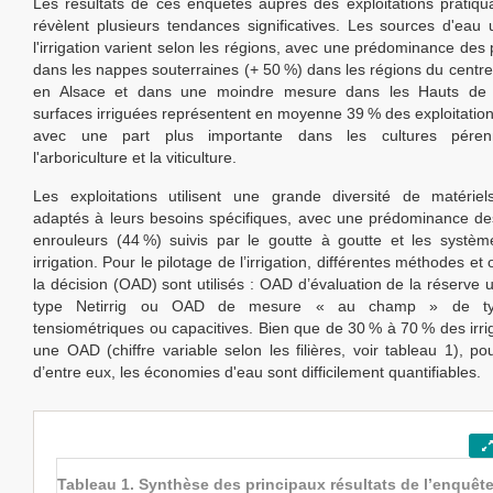
Les résultats de ces enquêtes auprès des exploitations pratiquant
révèlent plusieurs tendances significatives. Les sources d'eau u
l'irrigation varient selon les régions, avec une prédominance des
dans les nappes souterraines (+ 50 %) dans les régions du centre 
en Alsace et dans une moindre mesure dans les Hauts de 
surfaces irriguées représentent en moyenne 39 % des exploitatio
avec une part plus importante dans les cultures pér
l'arboriculture et la viticulture.
Les exploitations utilisent une grande diversité de matériels 
adaptés à leurs besoins spécifiques, avec une prédominance d
enrouleurs (44 %) suivis par le goutte à goutte et les systè
irrigation. Pour le pilotage de l’irrigation, différentes méthodes et 
la décision (OAD) sont utilisés : OAD d’évaluation de la réserve u
type Netirrig ou OAD de mesure « au champ » de ty
tensiométriques ou capacitives. Bien que de 30 % à 70 % des irrig
une OAD (chiffre variable selon les filières, voir tableau 1), po
d’entre eux, les économies d'eau sont difficilement quantifiables.
Tableau 1. Synthèse des principaux résultats de l’enquête