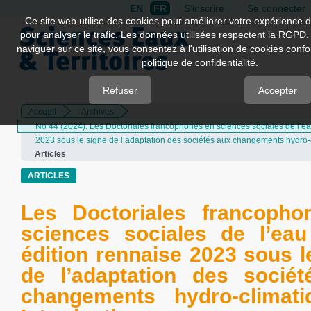
EN
FR
S'inscrire
Se connecter
Quick
Ce site web utilise des cookies pour améliorer votre expérience d
pour analyser le trafic. Les données utilisées respectent la RGPD.
jump
naviguer sur ce site, vous consentez à l'utilisation de cookies con
to
politique de confidentialité.
page
content
Refuser
Accepter
Accueil
Archives
Main
No 44 (2024): Les Doctoriales francophones en sciences sociales de l’eau
Navigation
2023 sous le signe de l’adaptation des sociétés aux changements hydro-
Main
Articles
Content
Sidebar
ARTICLES
Les Doctoriales francopho
sciences sociales de l’ea
édition rennaise 2023 sous l
de l’adaptation des socié
changements hydro-climati