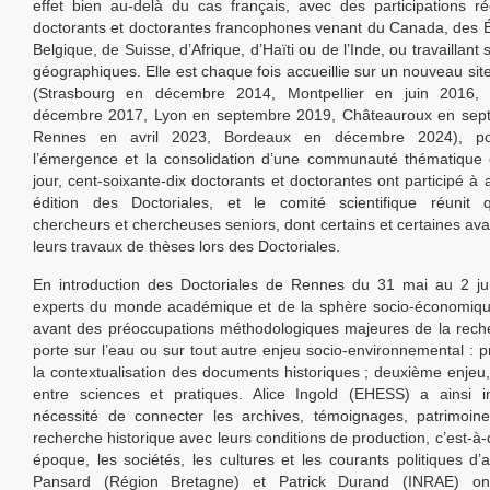
effet bien au-delà du cas français, avec des participations r
doctorants et doctorantes francophones venant du Canada, des É
Belgique, de Suisse, d’Afrique, d’Haïti ou de l’Inde, ou travaillant
géographiques. Elle est chaque fois accueillie sur un nouveau site
(Strasbourg en décembre 2014, Montpellier en juin 2016,
décembre 2017, Lyon en septembre 2019, Châteauroux en sep
Rennes en avril 2023, Bordeaux en décembre 2024), pou
l’émergence et la consolidation d’une communauté thématique 
jour, cent-soixante-dix doctorants et doctorantes ont participé à
édition des Doctoriales, et le comité scientifique réunit qu
chercheurs et chercheuses seniors, dont certains et certaines ava
leurs travaux de thèses lors des Doctoriales.
En introduction des Doctoriales de Rennes du 31 mai au 2 ju
experts du monde académique et de la sphère socio-économiqu
avant des préoccupations méthodologiques majeures de la reche
porte sur l’eau ou sur tout autre enjeu socio-environnemental : p
la contextualisation des documents historiques ; deuxième enjeu,
entre sciences et pratiques. Alice Ingold (EHESS) a ainsi in
nécessité de connecter les archives, témoignages, patrimoine
recherche historique avec leurs conditions de production, c’est-à-
époque, les sociétés, les cultures et les courants politiques d’
Pansard (Région Bretagne) et Patrick Durand (INRAE) o