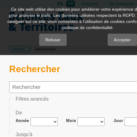
EN
FR
S'inscrire
Se connecter
Quick
Ce site web utilise des cookies pour améliorer votre expérience d
pour analyser le trafic. Les données utilisées respectent la RGPD.
jump
naviguer sur ce site, vous consentez à l'utilisation de cookies con
to
politique de confidentialité.
page
content
Refuser
Accepter
Accueil
Rechercher
Main
Navigation
Main
Rechercher
Content
Sidebar
Filtres avancés
De
Année
Mois
Jour
Jusqu'à