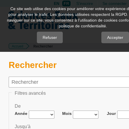
EN
FR
S'inscrire
Se connecter
Quick
Ce site web utilise des cookies pour améliorer votre expérience d
pour analyser le trafic. Les données utilisées respectent la RGPD.
jump
naviguer sur ce site, vous consentez à l'utilisation de cookies con
to
politique de confidentialité.
page
content
Refuser
Accepter
Accueil
Rechercher
Main
Navigation
Main
Rechercher
Content
Sidebar
Filtres avancés
De
Année
Mois
Jour
Jusqu'à