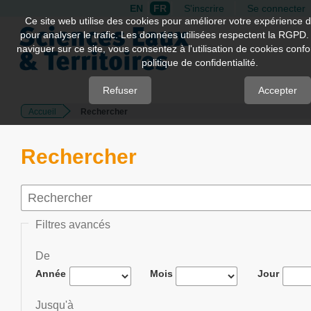
EN
FR
S'inscrire
Se connecter
Quick
Ce site web utilise des cookies pour améliorer votre expérience d
pour analyser le trafic. Les données utilisées respectent la RGPD.
jump
naviguer sur ce site, vous consentez à l'utilisation de cookies con
to
politique de confidentialité.
page
content
Refuser
Accepter
Accueil
Rechercher
Main
Navigation
Main
Rechercher
Content
Sidebar
Filtres avancés
De
Année
Mois
Jour
Jusqu'à