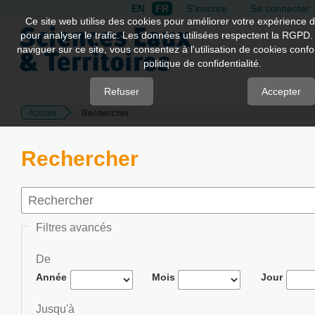
EN
FR
S'inscrire
Se connecter
Quick
Ce site web utilise des cookies pour améliorer votre expérience d
pour analyser le trafic. Les données utilisées respectent la RGPD.
jump
naviguer sur ce site, vous consentez à l'utilisation de cookies con
to
politique de confidentialité.
page
content
Refuser
Accepter
Accueil
Rechercher
Main
Navigation
Main
Rechercher
Content
Sidebar
Filtres avancés
De
Année
Mois
Jour
Jusqu'à