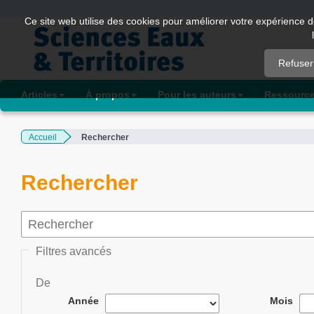
Quick
Ce site web utilise des cookies pour améliorer votre expérience d
jump
to
Refuser
page
content
Articles
À propos
Pour les auteurs
Ressourc
Main
Navigation
Accueil
Rechercher
Main
Content
Sidebar
Rechercher
Filtres avancés
De
Année
Mois