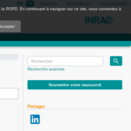
EN
FR
S'inscrire
Se connecter
Accueil portail
nt la RGPD. En continuant à naviguer sur ce site, vous consentez à
.
Accepter
Recherche avancée
Soumettre votre manuscrit
Partager