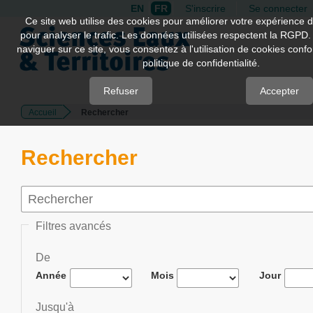
EN
FR
S'inscrire
Se connecter
Quick
Ce site web utilise des cookies pour améliorer votre expérience d
pour analyser le trafic. Les données utilisées respectent la RGPD.
jump
naviguer sur ce site, vous consentez à l'utilisation de cookies con
to
politique de confidentialité.
page
content
Refuser
Accepter
Accueil
Rechercher
Main
Navigation
Main
Rechercher
Content
Sidebar
Filtres avancés
De
Année
Mois
Jour
Jusqu'à