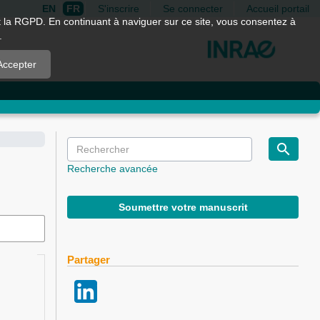
EN
FR
S'inscrire
Se connecter
Accueil portail
nt la RGPD. En continuant à naviguer sur ce site, vous consentez à
.
Accepter
Recherche avancée
Soumettre votre manuscrit
Partager