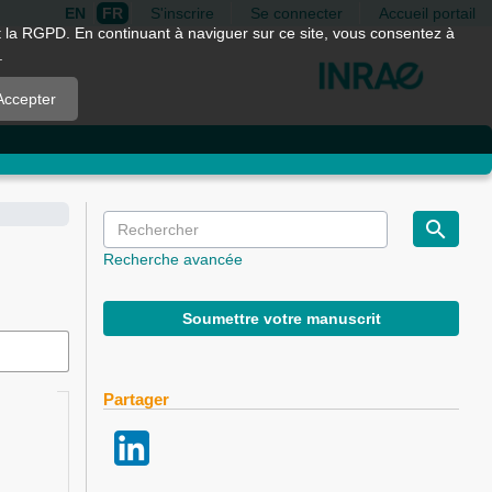
EN
FR
S'inscrire
Se connecter
Accueil portail
nt la RGPD. En continuant à naviguer sur ce site, vous consentez à
.
Accepter
Recherche avancée
Soumettre votre manuscrit
Partager