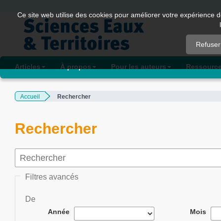
Quick
Ce site web utilise des cookies pour améliorer votre expérience d
jump
to
Refuser
page
content
Articles
À propos
Pour les auteurs
Ressourc
Main
Navigation
Accueil
Rechercher
Main
Content
Sidebar
Rechercher
Filtres avancés
De
Année
Mois