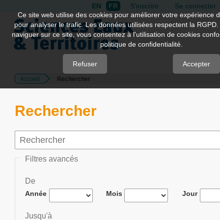
EN
FR
S'inscrire
Se connecter
Quick
Ce site web utilise des cookies pour améliorer votre expérience d
pour analyser le trafic. Les données utilisées respectent la RGPD.
jump
naviguer sur ce site, vous consentez à l'utilisation de cookies con
to
politique de confidentialité.
page
content
Refuser
Accepter
Accueil
Rechercher
Main
Navigation
Main
Rechercher
Content
Sidebar
Filtres avancés
De
Année
Mois
Jour
Jusqu'à