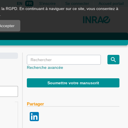
EN
FR
S'inscrire
Se connecter
Accueil portail
nt la RGPD. En continuant à naviguer sur ce site, vous consentez à
.
Accepter
Recherche avancée
Soumettre votre manuscrit
Partager