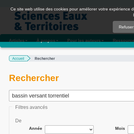
Quick
Ce site web utilise des cookies pour améliorer votre expérience d
jump
to
Refuser
page
content
Articles
À propos
Pour les auteurs
Ressourc
Main
Navigation
Accueil
Rechercher
Main
Content
Sidebar
Rechercher
Filtres avancés
De
Année
Mois