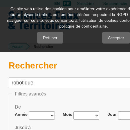
EN
FR
S'inscrire
Se connecter
Quick
Ce site web utilise des cookies pour améliorer votre expérience d
pour analyser le trafic. Les données utilisées respectent la RGPD.
jump
naviguer sur ce site, vous consentez à l'utilisation de cookies con
to
politique de confidentialité.
page
content
Refuser
Accepter
Accueil
Rechercher
Main
Navigation
Main
Rechercher
Content
Sidebar
Filtres avancés
De
Année
Mois
Jour
Jusqu'à