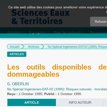
Quick
Ce site web utilise des cookies pour améliorer votre expérience d
jump
to
Refuser
page
content
Articles
À propos
Pour les auteurs
Ressourc
Main
Navigation
Accueil
Archives
No Spécial Ingénieries-EAT-02 (1995): Risques
Main
ARTICLES
Content
Sidebar
Les outils disponibles d
dommageables
G. OBERLIN
No Spécial Ingénieries-EAT-02 (1995): Risques naturels - Inondati
Reçu :
1 October 1995;
Publié :
1 October 1995
ARTICLE
INFO AUTEUR