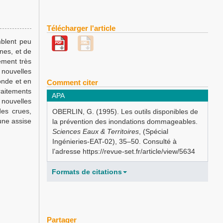
Télécharger l'article
mblent peu
nes, et de
ement très
 nouvelles
onde et en
Comment citer
raitements
APA
 nouvelles
des crues,
OBERLIN, G. (1995). Les outils disponibles de
une assise
la prévention des inondations dommageables.
Sciences Eaux & Territoires
, (Spécial
Ingénieries-EAT-02), 35–50. Consulté à
l’adresse https://revue-set.fr/article/view/5634
Formats de citations
Partager