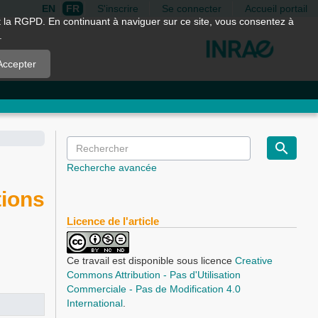
EN
FR
S'inscrire
Se connecter
Accueil portail
nt la RGPD. En continuant à naviguer sur ce site, vous consentez à
.
Accepter
Recherche avancée
ions
Licence de l'article
Ce travail est disponible sous licence
Creative
Commons Attribution - Pas d'Utilisation
Commerciale - Pas de Modification 4.0
International
.