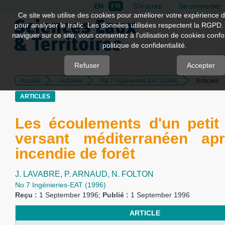
EN
FR
S'inscrire
Se connecter
Quick
Ce site web utilise des cookies pour améliorer votre expérience d
pour analyser le trafic. Les données utilisées respectent la RGPD.
jump
naviguer sur ce site, vous consentez à l'utilisation de cookies con
to
politique de confidentialité.
page
content
Refuser
Accepter
Accueil
Archives
No 7 Ingénieries-EAT (1996)
Articles
Main
Navigation
ARTICLES
Main
Content
Les écoulements d'un petit
Sidebar
versant méditerranéen ap
incendie de forêt
J. LAVABRE,
P. ARNAUD,
N. FOLTON
No 7 Ingénieries-EAT (1996)
Reçu :
1 September 1996;
Publié :
1 September 1996
ARTICLE