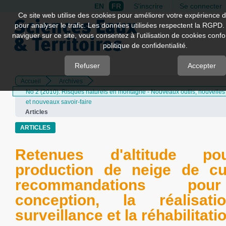
EN
FR
S'inscrire
Se connecter
Quick
Ce site web utilise des cookies pour améliorer votre expérience d
pour analyser le trafic. Les données utilisées respectent la RGPD.
jump
naviguer sur ce site, vous consentez à l'utilisation de cookies con
to
politique de confidentialité.
page
content
Refuser
Accepter
Accueil
Archives
Main
No 2 (2010): Risques naturels en montagne - Nouveaux outils, nouvelle
Navigation
et nouveaux savoir-faire
Main
Articles
Content
Sidebar
ARTICLES
Retenues d'altitude p
production de neige de cu
recommandations po
conception, la réalisati
surveillance et la réhabilitati