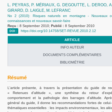
L. PEYRAS,
P. MÉRIAUX,
G. DEGOUTTE,
L. DEROO,
A
GIRARD,
D. LAIGLE,
M. LEFRANC
No 2 (2010): Risques naturels en montagne - Nouveaux out
connaissances et nouveaux savoir-faire
Reçu :
8 September 2010;
Publié :
8 September 2010
https://doi.org/10.14758/SET-REVUE.2010.2.12
DOI :
ARTICLE
INFO AUTEUR
DOCUMENTS COMPLÉMENTAIRES
BIBLIOMÉTRIE
Résumé
L'article présente, à travers la présentation du guide de r
« Retenues d'altitude », une synthèse du retour d'expé
comportement et la pathologie des barrages d'altitude. Aprè
général du guide, il donne les recommandations fortes de celui-
thématiques essentielles : les impacts environnementaux, les alé