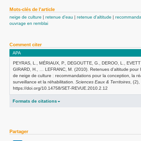
Mots-clés de l'article
neige de culture
retenue d'eau
retenue d'altitude
recommandat
ouvrage en remblai
Comment citer
APA
PEYRAS, L., MÉRIAUX, P., DEGOUTTE, G., DEROO, L., EVETTE
GIRARD, H., … LEFRANC, M. (2010). Retenues d’altitude pour l
de neige de culture : recommandations pour la conception, la réa
surveillance et la réhabilitation.
Sciences Eaux & Territoires
, (2)
https://doi.org/10.14758/SET-REVUE.2010.2.12
Formats de citations
Partager