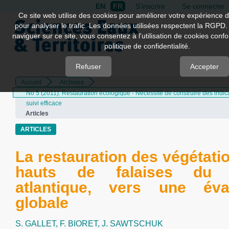
EN
FR
S'inscrire
Se connecter
Quick
Ce site web utilise des cookies pour améliorer votre expérience d
pour analyser le trafic. Les données utilisées respectent la RGPD.
jump
naviguer sur ce site, vous consentez à l'utilisation de cookies con
to
politique de confidentialité.
page
content
Refuser
Accepter
Accueil
Archives
Main
No 5 (2011): Restauration écologique - Nécessité de construire des indic
Navigation
suivi efficace
Main
Articles
Content
Sidebar
ARTICLES
La restauration des végétati
hauts de falaises du li
atlantique, vers une éval
globale
S. GALLET,
F. BIORET,
J. SAWTSCHUK