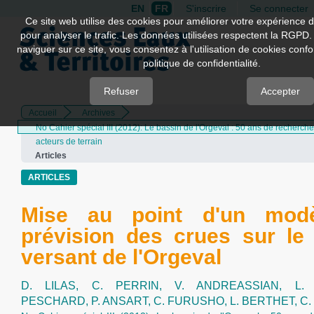
EN
FR
S'inscrire
Se connecter
Quick
Ce site web utilise des cookies pour améliorer votre expérience d
pour analyser le trafic. Les données utilisées respectent la RGPD.
jump
naviguer sur ce site, vous consentez à l'utilisation de cookies con
to
politique de confidentialité.
page
content
Refuser
Accepter
Accueil
Archives
Main
No Cahier spécial III (2012): Le bassin de l'Orgeval : 50 ans de recherch
Navigation
acteurs de terrain
Main
Articles
Content
Sidebar
ARTICLES
Mise au point d'un mod
prévision des crues sur le
versant de l'Orgeval
D. LILAS,
C. PERRIN,
V. ANDREASSIAN,
L.
PESCHARD,
P. ANSART,
C. FURUSHO,
L. BERTHET,
C