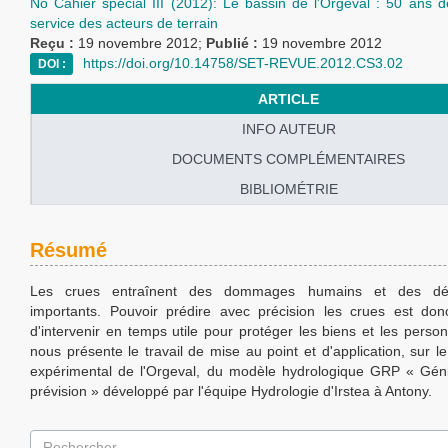
No Cahier spécial III (2012): Le bassin de l'Orgeval : 50 ans 
service des acteurs de terrain
Reçu :
19 novembre 2012;
Publié :
19 novembre 2012
https://doi.org/10.14758/SET-REVUE.2012.CS3.02
DOI :
ARTICLE
INFO AUTEUR
DOCUMENTS COMPLÉMENTAIRES
BIBLIOMÉTRIE
Résumé
Les crues entraînent des dommages humains et des dég
importants. Pouvoir prédire avec précision les crues est don
d'intervenir en temps utile pour protéger les biens et les person
nous présente le travail de mise au point et d'application, sur l
expérimental de l'Orgeval, du modèle hydrologique GRP « Géni
prévision » développé par l'équipe Hydrologie d'Irstea à Antony.