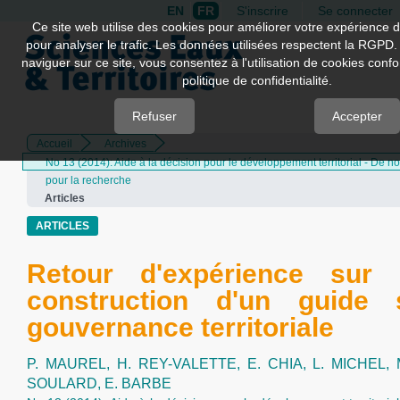
EN
FR
S'inscrire
Se connecter
Quick
Ce site web utilise des cookies pour améliorer votre expérience d
pour analyser le trafic. Les données utilisées respectent la RGPD.
jump
naviguer sur ce site, vous consentez à l'utilisation de cookies con
to
politique de confidentialité.
page
content
Refuser
Accepter
Accueil
Archives
Main
No 13 (2014): Aide à la décision pour le développement territorial - De 
Navigation
pour la recherche
Main
Articles
Content
Sidebar
ARTICLES
Retour d'expérience sur 
construction d'un guide 
gouvernance territoriale
P. MAUREL,
H. REY-VALETTE,
E. CHIA,
L. MICHEL,
SOULARD,
E. BARBE