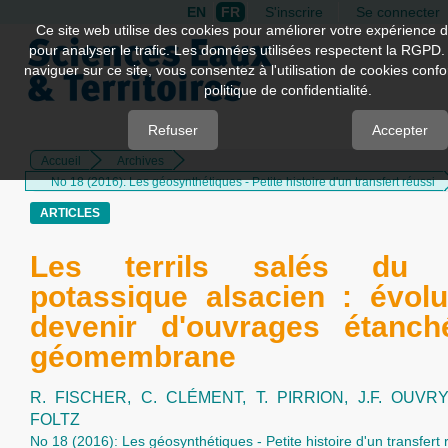
EN
FR
S'inscrire
Se connecter
Quick
Ce site web utilise des cookies pour améliorer votre expérience d
pour analyser le trafic. Les données utilisées respectent la RGPD.
jump
naviguer sur ce site, vous consentez à l'utilisation de cookies con
to
politique de confidentialité.
page
content
Refuser
Accepter
Accueil
Archives
Main
No 18 (2016): Les géosynthétiques - Petite histoire d'un transfert réussi
Navigation
Main
ARTICLES
Content
Sidebar
Les terrils salés du 
potassique alsacien : évolu
devenir d'ouvrages étanch
géomembrane
R. FISCHER,
C. CLÉMENT,
T. PIRRION,
J.F. OUVR
FOLTZ
No 18 (2016): Les géosynthétiques - Petite histoire d'un transfert 