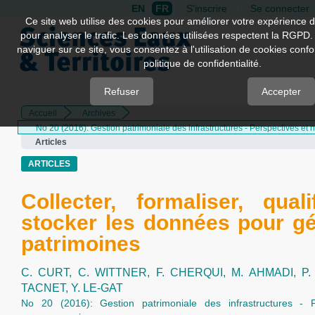
EN
FR
S'inscrire
Se connecter
Quick
Ce site web utilise des cookies pour améliorer votre expérience d
pour analyser le trafic. Les données utilisées respectent la RGPD.
jump
naviguer sur ce site, vous consentez à l'utilisation de cookies con
to
politique de confidentialité.
page
content
Refuser
Accepter
Accueil
Archives
Main
No 20 (2016): Gestion patrimoniale des infrastructures - Perspectives et
Navigation
Articles
Main
Content
ARTICLES
Sidebar
Collecter, formaliser, quali
stocker les données pour gé
patrimoines
C. CURT,
C. WITTNER,
F. CHERQUI,
M. AHMADI,
P
TACNET,
Y. LE-GAT
No 20 (2016): Gestion patrimoniale des infrastructures - P