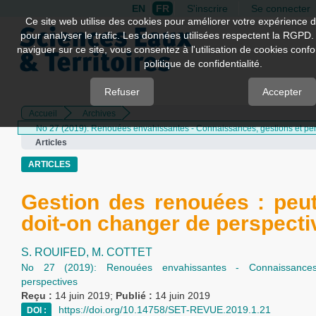
EN
FR
S'inscrire
Se connecter
Quick
Ce site web utilise des cookies pour améliorer votre expérience d
pour analyser le trafic. Les données utilisées respectent la RGPD.
jump
naviguer sur ce site, vous consentez à l'utilisation de cookies con
to
politique de confidentialité.
page
content
Refuser
Accepter
Accueil
Archives
Main
No 27 (2019): Renouées envahissantes - Connaissances, gestions et pe
Navigation
Articles
Main
Content
ARTICLES
Sidebar
Gestion des renouées : peu
doit-on changer de perspecti
S. ROUIFED,
M. COTTET
No 27 (2019): Renouées envahissantes - Connaissances
perspectives
Reçu :
14 juin 2019;
Publié :
14 juin 2019
https://doi.org/10.14758/SET-REVUE.2019.1.21
DOI :