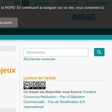
EN
FR
S'inscrire
Se connecter
Accueil portail
nt la RGPD. En continuant à naviguer sur ce site, vous consentez à
.
Accepter
Recherche avancée
njeux
Licence de l'article
Ce travail est disponible sous licence
Creative
Commons Attribution - Pas d'Utilisation
Commerciale - Pas de Modification 4.0
International
.