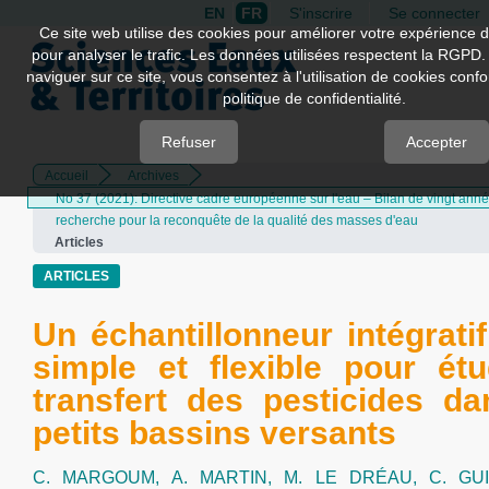
EN
FR
S'inscrire
Se connecter
Quick
Ce site web utilise des cookies pour améliorer votre expérience d
pour analyser le trafic. Les données utilisées respectent la RGPD.
jump
naviguer sur ce site, vous consentez à l'utilisation de cookies con
to
politique de confidentialité.
page
content
Refuser
Accepter
Accueil
Archives
Main
No 37 (2021): Directive cadre européenne sur l'eau – Bilan de vingt ann
Navigation
recherche pour la reconquête de la qualité des masses d'eau
Main
Articles
Content
Sidebar
ARTICLES
Un échantillonneur intégratif
simple et flexible pour étu
transfert des pesticides d
petits bassins versants
C. MARGOUM,
A. MARTIN,
M. LE DRÉAU,
C. GU