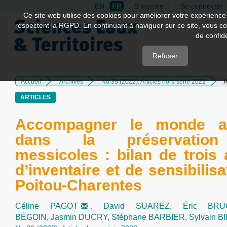
EN
FR
S'inscrire
Se connecter
Quick
Ce site web utilise des cookies pour améliorer votre expérience 
respectent la RGPD. En continuant à naviguer sur ce site, vous con
jump
de confide
to
page
Refuser
content
Accueil
Archives
No 39 (2022): Articles hors-série 2022
A
Main
Navigation
ARTICLES
Main
Content
Accompagner le monde ag
Sidebar
dans la préservatio
messicoles : bilan de trois
d’inventaire et de sensibilis
Poitou-Charentes
Céline PAGOT
,
David SUAREZ,
Éric BR
BÉGOIN,
Jasmin DUCRY,
Stéphane BARBIER,
Sylvain 