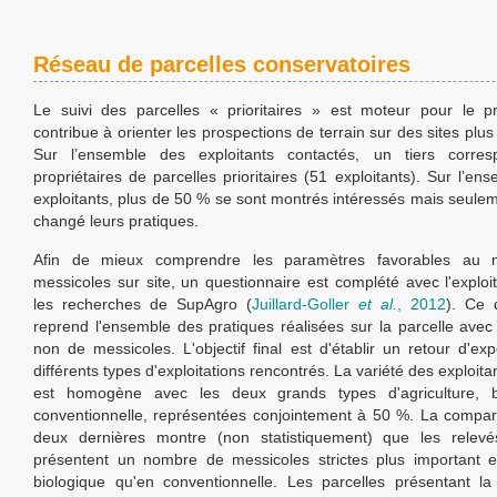
Réseau de parcelles conservatoires
Le suivi des parcelles « prioritaires » est moteur pour le 
contribue à orienter les prospections de terrain sur des sites plus
Sur l’ensemble des exploitants contactés, un tiers corr
propriétaires de parcelles prioritaires (51 exploitants). Sur l’e
exploitants, plus de 50 % se sont montrés intéressés mais seule
changé leurs pratiques.
Afin de mieux comprendre les paramètres favorables au m
messicoles sur site, un questionnaire est complété avec l'exploi
les recherches de SupAgro (
Juillard-Goller
et al.
, 2012
). Ce 
reprend l'ensemble des pratiques réalisées sur la parcelle ave
non de messicoles. L'objectif final est d'établir un retour d'ex
différents types d'exploitations rencontrés. La variété des exploita
est homogène avec les deux grands types d'agriculture, b
conventionnelle, représentées conjointement à 50 %. La compa
deux dernières montre (non statistiquement) que les relevés 
présentent un nombre de messicoles strictes plus important e
biologique qu'en conventionnelle. Les parcelles présentant l