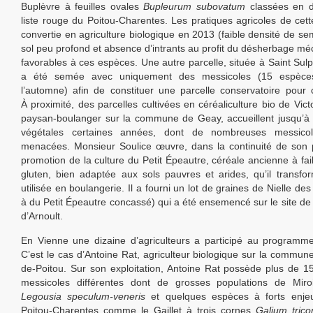
Buplèvre à feuilles ovales
Bupleurum subovatum
classées en d
liste rouge du Poitou-Charentes. Les pratiques agricoles de cette
convertie en agriculture biologique en 2013 (faible densité de sem
sol peu profond et absence d’intrants au profit du désherbage mé
favorables à ces espèces. Une autre parcelle, située à Saint Sulp
a été semée avec uniquement des messicoles (15 espèc
l’automne) afin de constituer une parcelle conservatoire pour
À proximité, des parcelles cultivées en céréaliculture bio de Vict
paysan-boulanger sur la commune de Geay, accueillent jusqu’à
végétales certaines années, dont de nombreuses messicol
menacées. Monsieur Soulice œuvre, dans la continuité de son 
promotion de la culture du Petit Épeautre, céréale ancienne à fai
gluten, bien adaptée aux sols pauvres et arides, qu’il transfo
utilisée en boulangerie. Il a fourni un lot de graines de Nielle de
à du Petit Épeautre concassé) qui a été ensemencé sur le site de 
d’Arnoult.
En Vienne une dizaine d’agriculteurs a participé au programm
C’est le cas d’Antoine Rat, agriculteur biologique sur la commune
de-Poitou. Sur son exploitation, Antoine Rat possède plus de 
messicoles différentes dont de grosses populations de Mir
Legousia speculum-veneris
et quelques espèces à forts enje
Poitou-Charentes comme le Gaillet à trois cornes
Galium tric