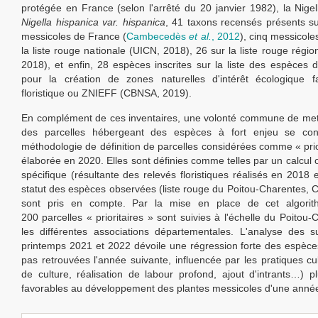
protégée en France (selon l'arrêté du 20 janvier 1982), la Nige
Nigella hispanica var. hispanica
, 41 taxons recensés présents sur
messicoles de France (
Cambecedès
et al.
, 2012
), cinq messicoles
la liste rouge nationale (UICN, 2018), 26 sur la liste rouge régi
2018), et enfin, 28 espèces inscrites sur la liste des espèces 
pour la création de zones naturelles d'intérêt écologique fa
floristique ou ZNIEFF (CBNSA, 2019).
En complément de ces inventaires, une volonté commune de met
des parcelles hébergeant des espèces à fort enjeu se con
méthodologie de définition de parcelles considérées comme « prior
élaborée en 2020. Elles sont définies comme telles par un calcul 
spécifique (résultante des relevés floristiques réalisés en 2018 
statut des espèces observées (liste rouge du Poitou-Charentes,
sont pris en compte. Par la mise en place de cet algorit
200 parcelles « prioritaires » sont suivies à l'échelle du Poitou
les différentes associations départementales. L'analyse des su
printemps 2021 et 2022 dévoile une régression forte des espèce
pas retrouvées l'année suivante, influencée par les pratiques cul
de culture, réalisation de labour profond, ajout d'intrants…) 
favorables au développement des plantes messicoles d'une année 