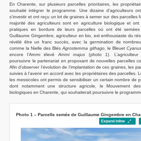
En Charente, sur plusieurs parcelles prioritaires, les propriétai
souhaité intégrer le programme. Une dizaine d’agriculteurs o
s’investir et ont reçu un lot de graines à semer sur des parcelles 
majorité des agriculteurs sont en agriculture biologique et ont
pratiques en bordure de leurs parcelles où ont été semées 
Guillaume Gingembre, agriculteur en bio, est enthousiaste du résu
révélé être un franc succès, avec la germination de nombre
comme la Nielle des Blés
Agrostemma githago
, le Bleuet
Cyanu
encore l’Ammi élevé
Ammi majus
(photo 1). L’agriculteu
poursuivre le partenariat en proposant de nouvelles parcelles co
Afin d’observer l’évolution de l’implantation de ces graines, les pa
suivies à l’avenir en accord avec les propriétaires des parcelles. L
les messicoles ont permis de sensibiliser un certain nombre de p
dont notamment une structure agricole, le Mouvement des 
biologiques en Charente, qui souhaiterait poursuivre le programme
Photo 1 – Parcelle semée de Guillaume Gingembre en Cha
Expand inline