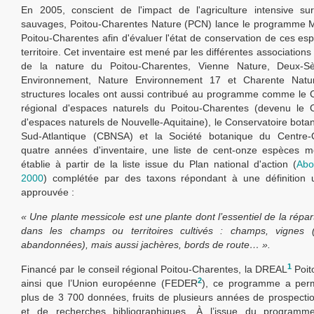
En 2005, conscient de l'impact de l'agriculture intensive su
sauvages, Poitou-Charentes Nature (PCN) lance le programme M
Poitou-Charentes afin d'évaluer l'état de conservation de ces es
territoire. Cet inventaire est mené par les différentes associations
de la nature du Poitou-Charentes, Vienne Nature, Deux-S
Environnement, Nature Environnement 17 et Charente Natur
structures locales ont aussi contribué au programme comme le 
régional d'espaces naturels du Poitou-Charentes (devenu le C
d'espaces naturels de Nouvelle-Aquitaine), le Conservatoire botan
Sud-Atlantique (CBNSA) et la Société botanique du Centre-
quatre années d'inventaire, une liste de cent-onze espèces m
établie à partir de la liste issue du Plan national d'action (
Ab
2000
) complétée par des taxons répondant à une définition
approuvée :
« Une plante messicole est une plante dont l’essentiel de la répart
dans les champs ou territoires cultivés : champs, vignes (
abandonnées), mais aussi jachères, bords de route… ».
1
Financé par le conseil régional Poitou-Charentes, la DREAL
Poit
2
ainsi que l’Union européenne (FEDER
), ce programme a perm
plus de 3 700 données, fruits de plusieurs années de prospectio
et de recherches bibliographiques. À l’issue du programm