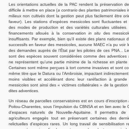
Les orientations actuelles de la PAC rendent la préservation d
difficile à mettre en place (
a contrario
des plantes patrimoniales 
milieux non cultivés dont la gestion peut plus facilement être or
faveur). Les stations d’espèces messicoles sont fluctuantes e
des modes de production et des variétés culturales utilisées.
financements alloués à la conservation
in situ
des messicole
insuffisants. Par exemple, bien qu’il existe des plans nationaux 
successifs en faveur des messicoles, aucune MAEC n’a pu voir l
des demandes auprès de l’État par les pilotes de ces PNA... L
sont des espèces souvent considérées comme des adventices al
ne représentent qu’une partie minime de la richesse en plant
Certaines sont même perçues à tort comme invasives et sont c
même titre que le Datura ou l’Ambroisie, impactant indirectemen
moins visibles et accélérant donc leur raréfaction à grande 
messicoles sont ainsi des « victimes collatérales » de la gestio
dites adventices.
Un réseau de parcelles conservatoires est en cours d’inscription 
Poitou-Charentes, sous l’impulsion du CBNSA et en lien avec le 
d’espaces naturels de Nouvelle-Aquitaine. Il permettra de v
agriculteurs engagés tout en préservant certaines des derniè
relictuelles d’espèces rares. Un long travail de sensibilisation r