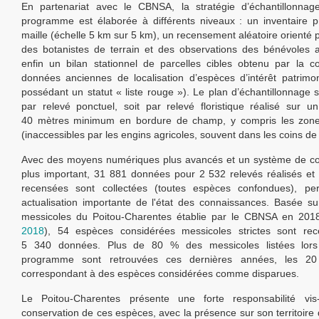
En partenariat avec le CBNSA, la stratégie d’échantillonna
programme est élaborée à différents niveaux : un inventaire p
maille (échelle 5 km sur 5 km), un recensement aléatoire orienté p
des botanistes de terrain et des observations des bénévoles as
enfin un bilan stationnel de parcelles cibles obtenu par la c
données anciennes de localisation d’espèces d’intérêt patrimo
possédant un statut « liste rouge »). Le plan d’échantillonnage s
par relevé ponctuel, soit par relevé floristique réalisé sur u
40 mètres minimum en bordure de champ, y compris les zone
(inaccessibles par les engins agricoles, souvent dans les coins d
Avec des moyens numériques plus avancés et un système de c
plus important, 31 881 données pour 2 532 relevés réalisés e
recensées sont collectées (toutes espèces confondues), pe
actualisation importante de l'état des connaissances. Basée sur
messicoles du Poitou-Charentes établie par le CBNSA en 201
2018
), 54 espèces considérées messicoles strictes sont re
5 340 données. Plus de 80 % des messicoles listées lors
programme sont retrouvées ces dernières années, les 20
correspondant à des espèces considérées comme disparues.
Le Poitou-Charentes présente une forte responsabilité vis
conservation de ces espèces, avec la présence sur son territoire