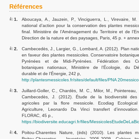
Références
1.
Aboucaya, A., Jauzein, P., Vinciguerra, L., Virevaire, M.
national d’action pour la conservation des plantes messic
final. Ministère de l’Aménagement du Territoire et de l’E
Direction de la nature et des paysages, Paris, 45 p. + anne
2.
Cambecedès, J., Largier, G., Lombard, A. (2012). Plan natio
en faveur des plantes messicoles. Conservatoire botanique
Pyrénées et de Midi-Pyrénées. Fédération des Con
botaniques nationaux, Ministère de l’Écologie, du D
durable et de l’Énergie, 242 p,
http://plantesmessicoles.fr/sites/default/files/PNA 20messico
3.
Juillard-Goller, C., Chardès, M. C., Milor, M., Pointereau, 
Cambecedès, J. (2012). Étude de la biodiversité des e
agricoles par la flore messicole. Ecodiag Ecological 
Agriculture, Leonardo Da Vinci transfert d’innovati
FLORAC, 45 p.,
https://biodiversite.educagri.fr/files/MessicolesEtudeDeLa
4.
Poitou-Charentes Nature, (éds) (2010). Les plantes m
Poitou-Charentes – Inventaire 2005-2009. Cahiers t