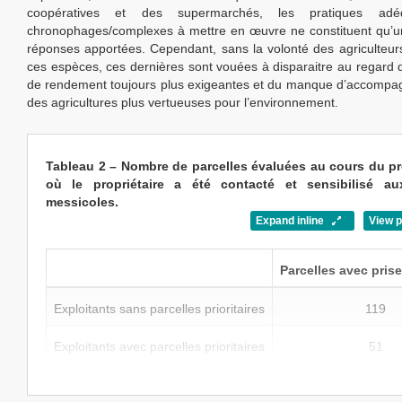
coopératives et des supermarchés, les pratiques adé
chronophages/complexes à mettre en œuvre ne constituent qu’u
réponses apportées. Cependant, sans la volonté des agriculteur
ces espèces, ces dernières sont vouées à disparaitre au regard d
de rendement toujours plus exigeantes et du manque d’accompa
des agricultures plus vertueuses pour l’environnement.
Tableau 2 – Nombre de parcelles évaluées au cours du 
où le propriétaire a été contacté et sensibilisé au
messicoles.
Expand inline
View 
Parcelles avec pris
Exploitants sans parcelles prioritaires
119
Exploitants avec parcelles prioritaires
51