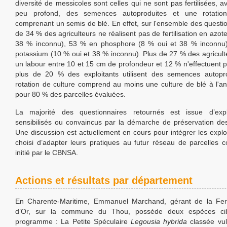
diversité de messicoles sont celles qui ne sont pas fertilisées, 
peu profond, des semences autoproduites et une rotation
comprenant un semis de blé. En effet, sur l'ensemble des questio
de 34 % des agriculteurs ne réalisent pas de fertilisation en azot
38 % inconnu), 53 % en phosphore (8 % oui et 38 % inconnu
potassium (10 % oui et 38 % inconnu). Plus de 27 % des agriculte
un labour entre 10 et 15 cm de profondeur et 12 % n'effectuent p
plus de 20 % des exploitants utilisent des semences autopro
rotation de culture comprend au moins une culture de blé à l'a
pour 80 % des parcelles évaluées.
La majorité des questionnaires retournés est issue d’expl
sensibilisés ou convaincus par la démarche de préservation de
Une discussion est actuellement en cours pour intégrer les exploi
choisi d’adapter leurs pratiques au futur réseau de parcelles c
initié par le CBNSA.
Actions et résultats par département
En Charente-Maritime, Emmanuel Marchand, gérant de la F
d’Or, sur la commune du Thou, possède deux espèces cib
programme : La Petite Spéculaire
Legousia hybrida
classée vul