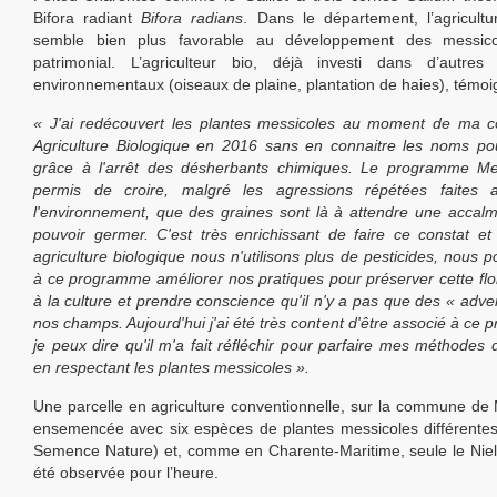
Bifora radiant
Bifora radians
. Dans le département, l’agricultu
semble bien plus favorable au développement des messicol
patrimonial. L’agriculteur bio, déjà investi dans d’autre
environnementaux (oiseaux de plaine, plantation de haies), témoi
« J'ai redécouvert les plantes
messicoles
au moment de ma co
Agriculture Biologique en 2016 sans en connaitre les noms pou
grâce à l'arrêt des désherbants chimiques. Le programme
Me
permis de croire, malgré les agressions répétées faites
l'environnement, que des graines sont là à attendre une accalm
pouvoir germer. C'est très enrichissant de faire ce constat 
agriculture biologique nous n'utilisons plus de pesticides, nous 
à ce programme améliorer nos pratiques pour préserver cette flo
à la culture et prendre conscience qu'il n'y a pas que des
«
adve
nos champs. Aujourd'hui j'ai été très content d'être associé à ce
je peux dire qu'il m'a fait réfléchir pour parfaire mes méthodes 
en respectant les plantes
messicoles
».
Une parcelle en agriculture conventionnelle, sur la commune de
ensemencée avec six espèces de plantes messicoles différente
Semence Nature) et, comme en Charente-Maritime, seule le Niel
été observée pour l’heure.