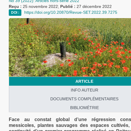
No 39 (2022): Articles hors-série 2022
Reçu :
25 novembre 2022;
Publié :
27 décembre 2022
https://doi.org/10.20870/Revue-SET.2022.39.7275
DOI :
ARTICLE
INFO AUTEUR
DOCUMENTS COMPLÉMENTAIRES
BIBLIOMÉTRIE
Face au constat global d’une régression cons
messicoles, plantes sauvages des espaces cultivés,