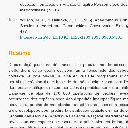
espèces menacées en France. Chapitre Poisson d’eau dou
métropolitaine (p. 16).
13.
Willson, M. F., & Halupka, K. C. (1995). Anadromous Fis
Species in Vertebrate Communities. Conservation Biolog
497.
https://doi.org/doi:10.1046/j.1523-1739.1995.09030489.x
Résumé
Depuis déjà plusieurs décennies, les populations de poisson
s'effondrent et ce déclin est commun à l'ensemble des espè
contexte, le pôle MIAME a initié en 2019 le programme Mig
permis la création d’une base de données unique compilant l’
données scientifiques et commerciales disponibles sur les amphih
L’analyse de plus de 170 000 opérations de pêches révèl
occurrence des espèces avec des disparités interspécifiques 
nouvelle approche de modélisation adaptée aux espèces à occu
a été développée pour prédire la distribution spatiale en mer de 
l’échelle des eaux de l’Atlantique Est et de la façade méditerran
révèle que ces espèces se concentrent principalement le long 
moyenne, 55 % de leurs habitats principaux en mer sont situés d