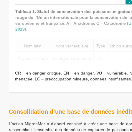
Tableau 1. Statut de conservation des poissons migrateurs
rouge de l’Union internationale pour la conservation de la
européenne et française. A = Anadrome, C = Catadrome (
U
2019
).
Nom latin
Nom vernaculaire
Type
Union euro
Acipenser
sturio
Esturgeon européen
A
CR = en danger critique, EN = en danger, VU = vulnérable, 
menacée, LC = préoccupation mineure, données insuffisantes.
Consolidation d’une base de données inédi
L’action MigrenMer a d’abord consisté à créer une base de do
rassemblant l’ensemble des données de captures de poissons m