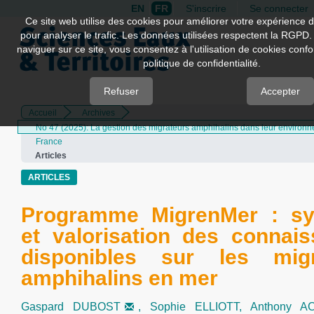
EN
FR
S'inscrire
Se connecter
Quick
Ce site web utilise des cookies pour améliorer votre expérience d
pour analyser le trafic. Les données utilisées respectent la RGPD.
jump
naviguer sur ce site, vous consentez à l'utilisation de cookies con
to
politique de confidentialité.
page
content
Refuser
Accepter
Accueil
Archives
Main
No 47 (2025): La gestion des migrateurs amphihalins dans leur environ
Navigation
France
Main
Articles
Content
Sidebar
ARTICLES
Programme MigrenMer : sy
et valorisation des connai
disponibles sur les migr
amphihalins en mer
Gaspard DUBOST
,
Sophie ELLIOTT,
Anthony 