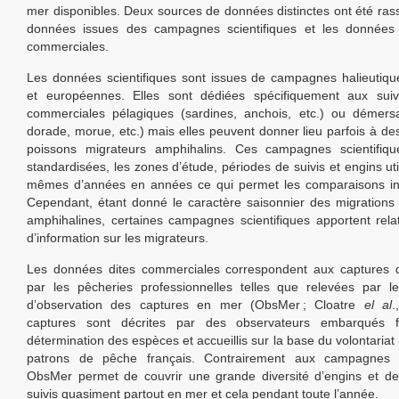
mer disponibles. Deux sources de données distinctes ont été ras
données issues des campagnes scientifiques et les données
commerciales.
Les données scientifiques sont issues de campagnes halieutiqu
et européennes. Elles sont dédiées spécifiquement aux suiv
commerciales pélagiques (sardines, anchois, etc.) ou démersa
dorade, morue, etc.) mais elles peuvent donner lieu parfois à de
poissons migrateurs amphihalins. Ces campagnes scientifiqu
standardisées, les zones d’étude, périodes de suivis et engins uti
mêmes d’années en années ce qui permet les comparaisons int
Cependant, étant donné le caractère saisonnier des migration
amphihalines, certaines campagnes scientifiques apportent rel
d’information sur les migrateurs.
Les données dites commerciales correspondent aux captures d
par les pêcheries professionnelles telles que relevées par 
d’observation des captures en mer (ObsMer ; Cloatre
el al
.
captures sont décrites par des observateurs embarqués 
détermination des espèces et accueillis sur la base du volontariat 
patrons de pêche français. Contrairement aux campagnes sc
ObsMer permet de couvrir une grande diversité d’engins et de
suivis quasiment partout en mer et cela pendant toute l’année.