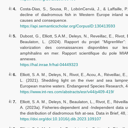
4.
Costa-Dias, S., Sousa, R., LobónCervià, J., & Laffaille, P
decline of diadromous fish in Western Europe inland w
causes and consequence.
https://api.semanticscholar.org/CorpusID:130413593
5.
Dubost, G., Elliott, S.A.M., Deleys, N., Reveillac, E., Rivot, 
Beaulaton, L. (2024). Rapport du projet “MigrenMer”:
valorization des connaissances disponibles sur les
amphihalins en mer. Rapport scientifique du pole MI
annexes.
https://hal.inrae.fr/hal-04449323
6.
Elliott, S. A. M., Deleys, N., Rivot, E., Acou, A., Réveillac, E
L. (2021). Shedding light on the river and sea lampre
European marine waters. Endangered Species Research, 4
https://www.int-res.com/abstracts/esr/v44/p409-419/
7.
Elliott, S. A. M., Deleys, N., Beaulaton, L., Rivot, E., Réveill
A. (2023a). Fisheries-dependent and -Independent data 
the distribution of diadromous fish at-sea. Data in Brief, 48
https://doi.org/doi:10.1016/j.dib.2023.109107