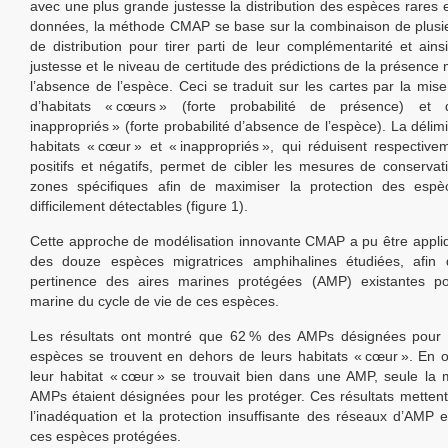
avec une plus grande justesse la distribution des espèces rares 
données, la méthode CMAP se base sur la combinaison de plusi
de distribution pour tirer parti de leur complémentarité et ainsi
justesse et le niveau de certitude des prédictions de la présence
l’absence de l’espèce. Ceci se traduit sur les cartes par la mis
d’habitats « cœurs » (forte probabilité de présence) et 
inappropriés » (forte probabilité d’absence de l’espèce). La délim
habitats « cœur » et « inappropriés », qui réduisent respective
positifs et négatifs, permet de cibler les mesures de conserva
zones spécifiques afin de maximiser la protection des espè
difficilement détectables (figure 1).
Cette approche de modélisation innovante CMAP a pu être appli
des douze espèces migratrices amphihalines étudiées, afin d
pertinence des aires marines protégées (AMP) existantes p
marine du cycle de vie de ces espèces.
Les résultats ont montré que 62 % des AMPs désignées pour 
espèces se trouvent en dehors de leurs habitats « cœur ». En o
leur habitat « cœur » se trouvait bien dans une AMP, seule la 
AMPs étaient désignées pour les protéger. Ces résultats metten
l’inadéquation et la protection insuffisante des réseaux d’AMP e
ces espèces protégées.