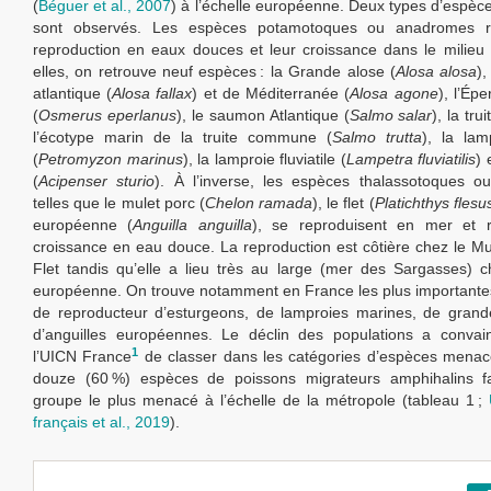
(
Béguer et al., 2007
) à l’échelle européenne. Deux types d’espèce
sont observés. Les espèces potamotoques ou anadromes ré
reproduction en eaux douces et leur croissance dans le milieu
elles, on retrouve neuf espèces : la Grande alose (
Alosa
alosa
),
atlantique (
Alosa
fallax
) et de Méditerranée (
Alosa
agone
), l’Ép
(
Osmerus
eperlanus
), le saumon Atlantique (
Salmo
salar
), la tru
l’écotype marin de la truite commune (
Salmo
trutta
), la lam
(
Petromyzon
marinus
), la lamproie fluviatile (
Lampetra
fluviatilis
) 
(
Acipenser
sturio
). À l’inverse, les espèces thalassotoques o
telles que le mulet porc (
Chelon
ramada
), le flet (
Platichthys
flesu
européenne (
Anguilla anguilla
), se reproduisent en mer et ré
croissance en eau douce. La reproduction est côtière chez le Mul
Flet tandis qu’elle a lieu très au large (mer des Sargasses) ch
européenne. On trouve notamment en France les plus importante
de reproducteur d’esturgeons, de lamproies marines, de grand
d’anguilles européennes. Le déclin des populations a conva
1
l’UICN France
de classer dans les catégories d’espèces menac
douze (60 %) espèces de poissons migrateurs amphihalins f
groupe le plus menacé à l’échelle de la métropole (tableau 1 ;
français et al., 2019
).