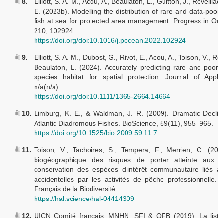
8.
Elliott, S. A. M., Acou, A., Beaulaton, L., Guitton, J., Réveilla
E. (2023b). Modelling the distribution of rare and data-po
fish at sea for protected area management. Progress in 
210, 102924.
https://doi.org/doi:10.1016/j.pocean.2022.102924
9.
Elliott, S. A. M., Dubost, G., Rivot, E., Acou, A., Toison, V., R
Beaulaton, L. (2024). Accurately predicting rare and poor
species habitat for spatial protection. Journal of App
n/a(n/a).
https://doi.org/doi:10.1111/1365-2664.14664
10.
Limburg, K. E., & Waldman, J. R. (2009). Dramatic Decl
Atlantic Diadromous Fishes. BioScience, 59(11), 955–965.
https://doi.org/10.1525/bio.2009.59.11.7
11.
Toison, V., Tachoires, S., Tempera, F., Merrien, C. (2
biogéographique des risques de porter atteinte aux 
conservation des espèces d’intérêt communautaire liés 
accidentelles par les activités de pêche professionnelle
Français de la Biodiversité.
https://hal.science/hal-04414309
12.
UICN Comité français, MNHN, SFI & OFB (2019). La lis