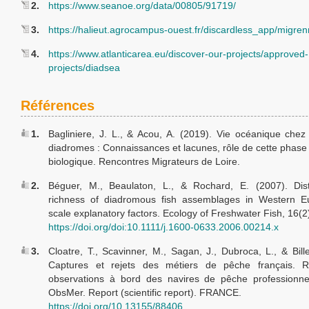
2.
https://www.seanoe.org/data/00805/91719/
3.
https://halieut.agrocampus-ouest.fr/discardless_app/migren
4.
https://www.atlanticarea.eu/discover-our-projects/approved-
projects/diadsea
Références
1.
Bagliniere, J. L., & Acou, A. (2019). Vie océanique chez
diadromes : Connaissances et lacunes, rôle de cette phase 
biologique. Rencontres Migrateurs de Loire.
2.
Béguer, M., Beaulaton, L., & Rochard, E. (2007). Dist
richness of diadromous fish assemblages in Western Eu
scale explanatory factors. Ecology of Freshwater Fish, 16(
https://doi.org/doi:10.1111/j.1600-0633.2006.00214.x
3.
Cloatre, T., Scavinner, M., Sagan, J., Dubroca, L., & Bille
Captures et rejets des métiers de pêche français. R
observations à bord des navires de pêche professionne
ObsMer. Report (scientific report). FRANCE.
https://doi.org/10.13155/88406