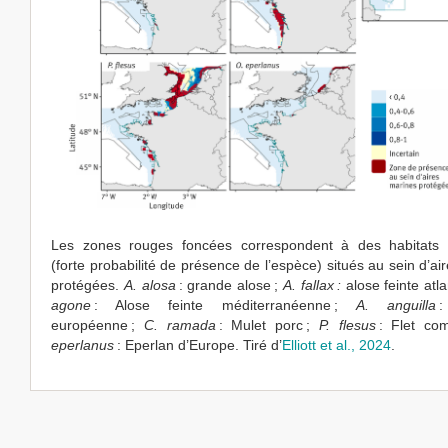
Les zones rouges foncées correspondent à des habitats 
(forte probabilité de présence de l’espèce) situés au sein d’ai
protégées.
A. alosa
: grande alose ;
A. fallax :
alose feinte atla
agone
: Alose feinte méditerranéenne ;
A. anguilla
:
européenne ;
C. ramada
: Mulet porc ;
P. flesus
: Flet co
eperlanus
: Eperlan d’Europe. Tiré d’
Elliott et al., 2024
.