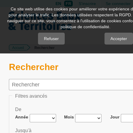
EN
FR
S'inscrire
Se connecter
Quick
Ce site web utilise des cookies pour améliorer votre expérience d
pour analyser le trafic. Les données utilisées respectent la RGPD.
jump
naviguer sur ce site, vous consentez à l'utilisation de cookies con
to
politique de confidentialité.
page
content
Refuser
Accepter
Accueil
Rechercher
Main
Navigation
Main
Rechercher
Content
Sidebar
Filtres avancés
De
Année
Mois
Jour
Jusqu'à