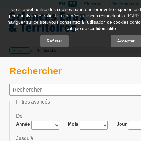
EN
FR
S'inscrire
Se connecter
Quick
Ce site web utilise des cookies pour améliorer votre expérience d
pour analyser le trafic. Les données utilisées respectent la RGPD.
jump
naviguer sur ce site, vous consentez à l'utilisation de cookies con
to
politique de confidentialité.
page
content
Refuser
Accepter
Accueil
Rechercher
Main
Navigation
Main
Rechercher
Content
Sidebar
Filtres avancés
De
Année
Mois
Jour
Jusqu'à