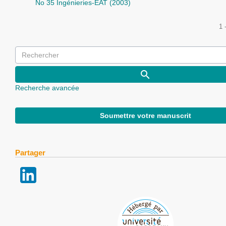
No 35 Ingénieries-EAT (2003)
1 
Recherche avancée
Soumettre votre manuscrit
Partager