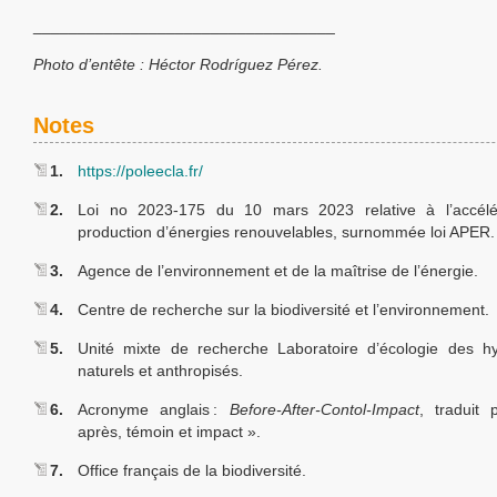
__________________________________
Photo d’entête :
Héctor
Rodríguez Pérez.
Notes
1.
https://poleecla.fr/
2.
Loi no 2023-175 du 10 mars 2023 relative à l’accélé
production d’énergies renouvelables, surnommée loi APER.
3.
Agence de l’environnement et de la maîtrise de l’énergie.
4.
Centre de recherche sur la biodiversité et l’environnement.
5.
Unité mixte de recherche Laboratoire d’écologie des h
naturels et anthropisés.
6.
Acronyme anglais :
Before-After-Contol-Impact
, traduit 
après, témoin et impact ».
7.
Office français de la biodiversité.