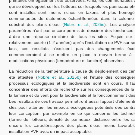
primaires ont également été observées. Ainsi, les communautés
qui se développent sur les flotteurs sur lesquels les panneaux ph
sont installés sont moins riches en taxons et plus homog
communautés de diatomées échantillonnées dans la colonne
substrat des plans d’eau (
Nobre et al., 2025c
). Les analyse
paramètres n’ont pas encore permis de dessiner des tendances cl
à-dire une réponse similaire de tous les sites. Acquis sur
relativement courte (1-2 années) après l’installation de PVF sur s
lacs, ces résultats n’excluent pas des changements écol
commenceraient à se mettre en place à moyen terme à l
modifications physiques (température et lumière) observées.
La réduction de la température à cause du déploiement des ce
été attestée (
Nobre et al., 2025b
) et l’étude des conséque
processus écologiques et la biodiversité sont en cours. Il f
concentrer des efforts de recherche sur les conséquences de la
la lumière et du vent pour la biodiversité et le fonctionnement de
Les résultats de ces travaux permettront aussi l’apport d’élément
clés pour atténuer les impacts écologiques potentiels des cent
leur conception, par exemple en ce qui concerne les technolo
(forme de flotteurs, densité de panneaux, distance entre les ra
encore les caractéristiques des plans d’eau moins favorab
installation PVF avec un impact acceptable.