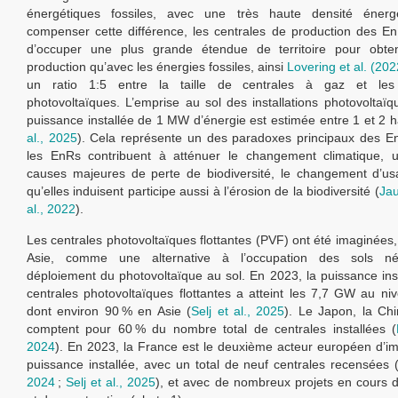
énergétiques fossiles, avec une très haute densité énerg
compenser cette différence, les centrales de production des E
d’occuper une plus grande étendue de territoire pour obt
production qu’avec les énergies fossiles, ainsi
Lovering et al. (202
un ratio 1:5 entre la taille de centrales à gaz et les i
photovoltaïques. L’emprise au sol des installations photovoltaï
puissance installée de 1 MW d’énergie est estimée entre 1 et 2 h
al., 2025
). Cela représente un des paradoxes principaux des E
les EnRs contribuent à atténuer le changement climatique, 
causes majeures de perte de biodiversité, le changement d’us
qu’elles induisent participe aussi à l’érosion de la biodiversité (
Jau
al., 2022
).
Les centrales photovoltaïques flottantes (PVF) ont été imaginées
Asie, comme une alternative à l’occupation des sols né
déploiement du photovoltaïque au sol. En 2023, la puissance inst
centrales photovoltaïques flottantes a atteint les 7,7 GW au ni
dont environ 90 % en Asie (
Selj et al., 2025
). Le Japon, la Ch
comptent pour 60 % du nombre total de centrales installées (
2024
). En 2023, la France est le deuxième acteur européen d’i
puissance installée, avec un total de neuf centrales recensées 
2024
;
Selj et al., 2025
), et avec de nombreux projets en cours 