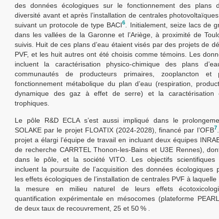
des données écologiques sur le fonctionnement des plans d
diversité avant et après l’installation de centrales photovoltaïques
6
suivant un protocole de type BACI
. Initialement, seize lacs de g
dans les vallées de la Garonne et l’Ariège, à proximité de Toul
suivis. Huit de ces plans d’eau étaient visés par des projets de 
PVF, et les huit autres ont été choisis comme témoins. Les don
incluent la caractérisation physico-chimique des plans d’ea
communautés de producteurs primaires, zooplancton et p
fonctionnement métabolique du plan d’eau (respiration, product
dynamique des gaz à effet de serre) et la caractérisation
trophiques.
Le pôle R&D ECLA s’est aussi impliqué dans le prolongeme
7
SOLAKE par le projet FLOATIX (2024-2028), financé par l’OFB
projet a élargi l’équipe de travail en incluant deux équipes INRA
de recherche CARRTEL Thonon-les-Bains et U3E Rennes), dont
dans le pôle, et la société VITO. Les objectifs scientifique
incluent la poursuite de l’acquisition des données écologiques
les effets écologiques de l’installation de centrales PVF à laquelle
la mesure en milieu naturel de leurs effets écotoxicolog
quantification expérimentale en mésocomes (plateforme PEAR
de deux taux de recouvrement, 25 et 50 % .