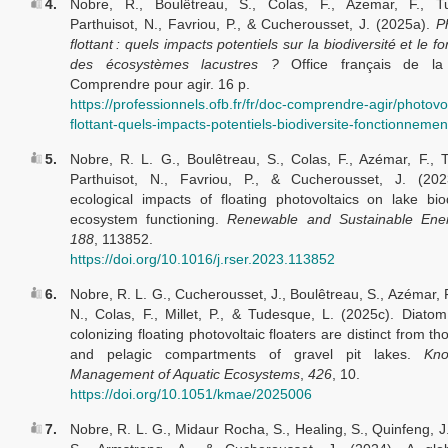
4.
Nobre, R., Boulêtreau, S., Colas, F., Azemar, F., T
Parthuisot, N., Favriou, P., & Cucherousset, J. (2025a).
P
flottant : quels impacts potentiels sur la biodiversité et le 
des écosystèmes lacustres ?
Office français de la b
Comprendre pour agir. 16 p.
https://professionnels.ofb.fr/fr/doc-comprendre-agir/photovo
flottant-quels-impacts-potentiels-biodiversite-fonctionnemen
5.
Nobre, R. L. G., Boulêtreau, S., Colas, F., Azémar, F., 
Parthuisot, N., Favriou, P., & Cucherousset, J. (2023
ecological impacts of floating photovoltaics on lake bio
ecosystem functioning.
Renewable and Sustainable Ene
188
, 113852.
https://doi.org/10.1016/j.rser.2023.113852
6.
Nobre, R. L. G., Cucherousset, J., Boulêtreau, S., Azémar, F
N., Colas, F., Millet, P., & Tudesque, L. (2025c). Diat
colonizing floating photovoltaic floaters are distinct from th
and pelagic compartments of gravel pit lakes.
Kn
Management of Aquatic Ecosystems
,
426
, 10.
https://doi.org/10.1051/kmae/2025006
7.
Nobre, R. L. G., Midaur Rocha, S., Healing, S., Quinfeng, J