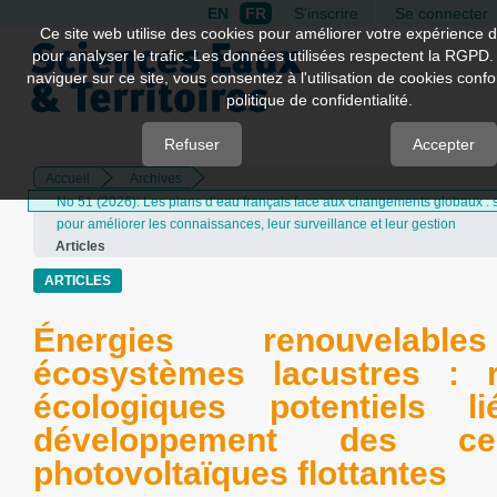
EN
FR
S'inscrire
Se connecter
Quick
Ce site web utilise des cookies pour améliorer votre expérience d
pour analyser le trafic. Les données utilisées respectent la RGPD.
jump
naviguer sur ce site, vous consentez à l'utilisation de cookies con
to
politique de confidentialité.
page
content
Refuser
Accepter
Accueil
Archives
Main
No 51 (2026): Les plans d’eau français face aux changements globaux : si
Navigation
pour améliorer les connaissances, leur surveillance et leur gestion
Main
Articles
Content
Sidebar
ARTICLES
Énergies renouvelabl
écosystèmes lacustres : r
écologiques potentiels l
développement des cen
photovoltaïques flottantes