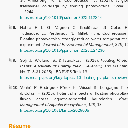
S., Armstrong, A., & Cucherousset, J. (2024). A glo
freshwater coverage by floating photovoltaics.
Solar 
112244.
https://doi.org/10.1016/j.solener.2023.112244
8.
Nobre, R. L. G., Vagnon, C., Boulêtreau, S., Colas, F.
Tudesque, L., Parthuisot, N., Millet, P., & Cucherousset
Floating photovoltaics strongly reduce water temperature :
experiment.
Journal of Environmental Management
,
375
, 1
https://doi.org/10.1016/j.jenvman.2025.124230
9.
Selj, J., Wieland, S., & Tsanakas, I. (2025).
Floating Photo
Plants: A Review of Energy Yield, Reliability, and Mainte
No. T13-31:2025). IEA PVPS Task 13.
https://iea-pvps.org/key-topics/t13-floating-pv-plants-review
10.
Vouhé, P., Rodríguez-Pérez, H., Wissel, B., Lengagne, T., M
& Colas, F. (2025). Potential impacts of floating photvolta
fluxes across aquatic-terrestrial boundaries.
Kno
Management of Aquatic Ecosystems
,
426
, 13.
https://doi.org/10.1051/kmae/2025005
Résumé