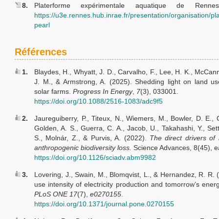
8.
Platerforme expérimentale aquatique de Rennes
https://u3e.rennes.hub.inrae.fr/presentation/organisation/pl
pearl
Références
1.
Blaydes, H., Whyatt, J. D., Carvalho, F., Lee, H. K., McCann,
J. M., & Armstrong, A. (2025). Shedding light on land u
solar farms.
Progress In Energy
,
7
(3), 033001.
https://doi.org/10.1088/2516-1083/adc9f5
2.
Jaureguiberry, P., Titeux, N., Wiemers, M., Bowler, D. E., 
Golden, A. S., Guerra, C. A., Jacob, U., Takahashi, Y., Sett
S., Molnár, Z., & Purvis, A. (2022).
The direct drivers of 
anthropogenic biodiversity loss.
Science Advances, 8(45), 
https://doi.org/10.1126/sciadv.abm9982
3.
Lovering, J., Swain, M., Blomqvist, L., & Hernandez, R. R. 
use intensity of electricity production and tomorrow’s ener
PLoS ONE 17
(7),
e0270155
.
https://doi.org/10.1371/journal.pone.0270155