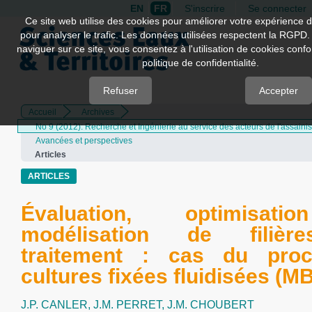
EN
FR
S'inscrire
Se connecter
Quick
Ce site web utilise des cookies pour améliorer votre expérience d
pour analyser le trafic. Les données utilisées respectent la RGPD.
jump
naviguer sur ce site, vous consentez à l'utilisation de cookies con
to
politique de confidentialité.
page
content
Refuser
Accepter
Accueil
Archives
Main
No 9 (2012): Recherche et Ingénierie au service des acteurs de l'assaini
Navigation
Avancées et perspectives
Main
Articles
Content
Sidebar
ARTICLES
Évaluation, optimisat
modélisation de filiè
traitement : cas du pro
cultures fixées fluidisées (
J.P. CANLER,
J.M. PERRET,
J.M. CHOUBERT