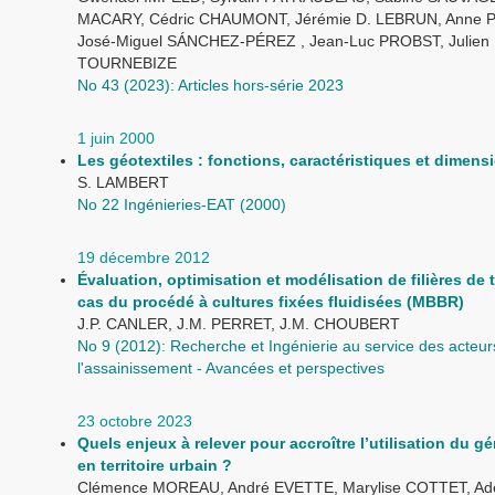
MACARY, Cédric CHAUMONT, Jérémie D. LEBRUN, Anne 
José-Miguel SÁNCHEZ-PÉREZ , Jean-Luc PROBST, Julien
TOURNEBIZE
No 43 (2023): Articles hors-série 2023
1 juin 2000
Les géotextiles : fonctions, caractéristiques et dimen
S. LAMBERT
No 22 Ingénieries-EAT (2000)
19 décembre 2012
Évaluation, optimisation et modélisation de filières de 
cas du procédé à cultures fixées fluidisées (MBBR)
J.P. CANLER, J.M. PERRET, J.M. CHOUBERT
No 9 (2012): Recherche et Ingénierie au service des acteur
l'assainissement - Avancées et perspectives
23 octobre 2023
Quels enjeux à relever pour accroître l’utilisation du g
en territoire urbain ?
Clémence MOREAU, André EVETTE, Marylise COTTET, Ade