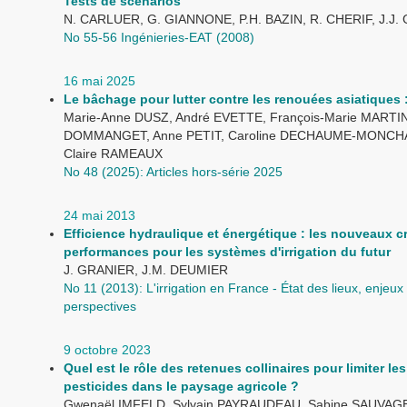
Tests de scénarios
N. CARLUER, G. GIANNONE, P.H. BAZIN, R. CHERIF, J.J. 
No 55-56 Ingénieries-EAT (2008)
16 mai 2025
Le bâchage pour lutter contre les renouées asiatiques : 
Marie-Anne DUSZ, André EVETTE, François-Marie MARTI
DOMMANGET, Anne PETIT, Caroline DECHAUME-MONC
Claire RAMEAUX
No 48 (2025): Articles hors-série 2025
24 mai 2013
Efficience hydraulique et énergétique : les nouveaux cr
performances pour les systèmes d'irrigation du futur
J. GRANIER, J.M. DEUMIER
No 11 (2013): L'irrigation en France - État des lieux, enjeux 
perspectives
9 octobre 2023
Quel est le rôle des retenues collinaires pour limiter les
pesticides dans le paysage agricole ?
Gwenaël IMFELD, Sylvain PAYRAUDEAU, Sabine SAUVAGE,