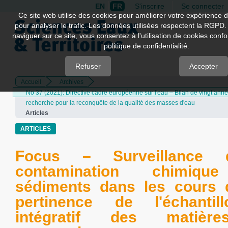
EN
FR
S'inscrire
Se connecter
Quick
Ce site web utilise des cookies pour améliorer votre expérience d
pour analyser le trafic. Les données utilisées respectent la RGPD.
jump
naviguer sur ce site, vous consentez à l'utilisation de cookies con
to
politique de confidentialité.
page
content
Refuser
Accepter
Accueil
Archives
Main
No 37 (2021): Directive cadre européenne sur l'eau – Bilan de vingt ann
Navigation
recherche pour la reconquête de la qualité des masses d'eau
Main
Articles
Content
Sidebar
ARTICLES
Focus – Surveillance 
contamination chimiqu
sédiments dans les cours 
pertinence de l'échantill
intégratif des matièr