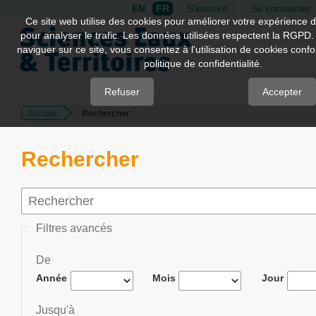
EN
FR
S'inscrire
Se connecter
Quick
Ce site web utilise des cookies pour améliorer votre expérience d
pour analyser le trafic. Les données utilisées respectent la RGPD.
jump
naviguer sur ce site, vous consentez à l'utilisation de cookies con
to
politique de confidentialité.
page
content
Refuser
Accepter
Accueil
Rechercher
Main
Navigation
Main
Rechercher
Content
Sidebar
Filtres avancés
De
Année
Mois
Jour
Jusqu'à