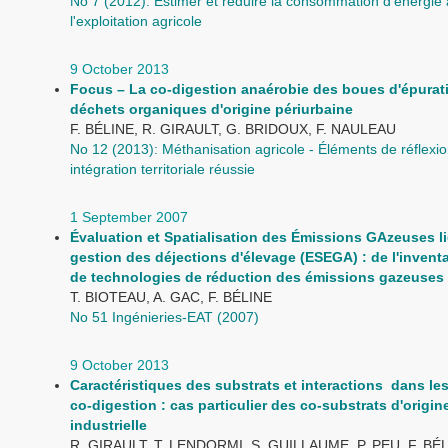
No 7 (2012): Estimer et réduire la consommation d'énergie à
l'exploitation agricole
9 October 2013
Focus – La co-digestion anaérobie des boues d'épurati
déchets organiques d'origine périurbaine
F. BÉLINE, R. GIRAULT, G. BRIDOUX, F. NAULEAU
No 12 (2013): Méthanisation agricole - Éléments de réflexi
intégration territoriale réussie
1 September 2007
Évaluation et Spatialisation des Émissions GAzeuses li
gestion des déjections d'élevage (ESEGA) : de l'inventa
de technologies de réduction des émissions gazeuses
T. BIOTEAU, A. GAC, F. BÉLINE
No 51 Ingénieries-EAT (2007)
9 October 2013
Caractéristiques des substrats et interactions dans les 
co-digestion : cas particulier des co-substrats d'origin
industrielle
R. GIRAULT, T. LENDORMI, S. GUILLAUME, P. PEU, F. BÉ